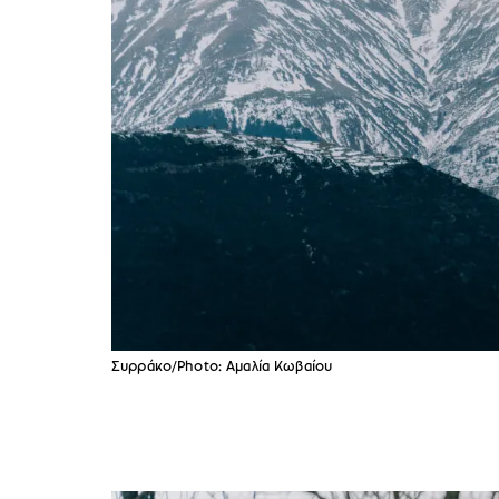
Συρράκο/Photo: Aμαλία Κωβαίου