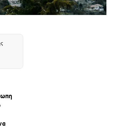
ης
σωπη
ο
να