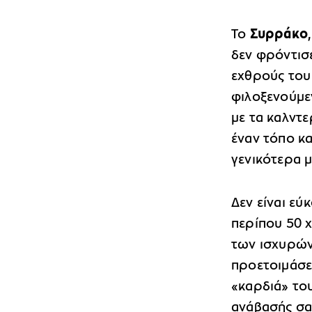
Το
Συρράκο
δεν φρόντισ
εχθρούς του
φιλοξενούμεν
με τα καλντε
έναν τόπο κ
γενικότερα μ
Δεν είναι εύ
περίπου 50 χ
των ισχυρών
προετοιμάσε
«καρδιά» του
ανάβασής σα