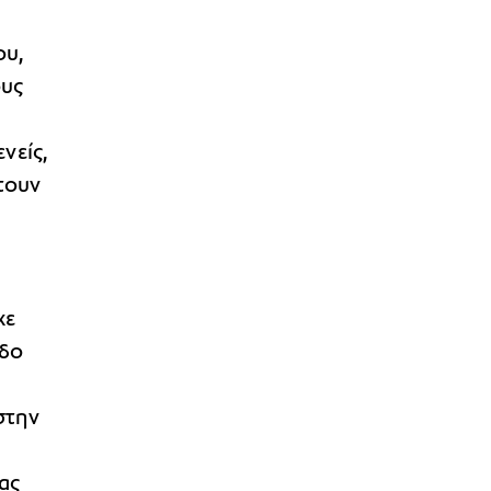
ου,
ους
νείς,
τουν
κε
οδο
στην
ας