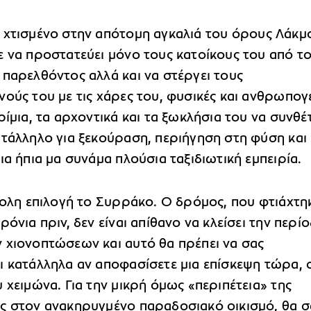
, χτισμένο στην απότομη αγκαλιά του όρους Λάκμ
ε να προστατεύει μόνο τους κατοίκους του από τ
 παρελθόντος αλλά και να στέργει τους
ούς του με τις χάρες του, φυσικές και ανθρωπογε
ρίμια, τα αρχοντικά και τα ξωκλήσια του να συνθέ
ατάλληλο για ξεκούραση, περιήγηση στη φύση και
ια ήπια μα συνάμα πλούσια ταξιδιωτική εμπειρία.
κολη επιλογή το Συρράκο. Ο δρόμος, που φτιάχτη
ρόνια πριν, δεν είναι απίθανο να κλείσει την περί
 χιονοπτώσεων και αυτό θα πρέπει να σας
ι κατάλληλα αν αποφασίσετε μια επίσκεψη τώρα, 
 χειμώνα. Για την μικρή όμως «περιπέτεια» της
ς στον ανακηρυγμένο παραδοσιακό οικισμό, θα σ