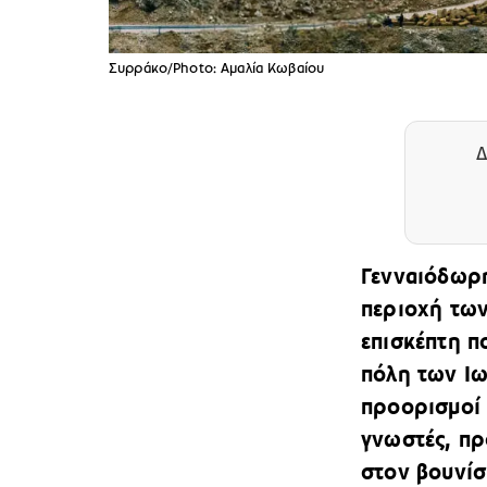
Συρράκο/Photo: Αμαλία Κωβαίου
Δ
Γενναιόδωρη
περιοχή των
επισκέπτη π
πόλη των Ιω
προορισμοί 
γνωστές, πρ
στον βουνίσ