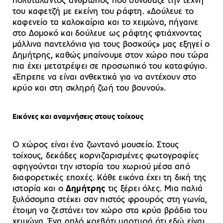
πολυτάλαντος άνθρωπος που συνδύαζε την τέχνη
του καφετζή με εκείνη του ράφτη. «Δούλευε το
καφενείο τα καλοκαίρια και το χειμώνα, πήγαινε
στο Δομοκό και δούλευε ως ράφτης φτιάχνοντας
μάλλινα παντελόνια για τους βοσκούς» μας εξηγεί ο
Δημήτρης, καθώς μπαίνουμε στον χώρο που τώρα
πια έχει μετατρέψει σε προσωπικό του καταφύγιο.
«Έπρεπε να είναι ανθεκτικά για να αντέχουν στο
κρύο και στη σκληρή ζωή του βουνού».
Εικόνες και αναμνήσεις στους τοίχους
Ο χώρος είναι ένα ζωντανό μουσείο. Στους
τοίχους, δεκάδες κορνιζαρισμένες φωτογραφίες
αφηγούνται την ιστορία του χωριού μέσα από
διαφορετικές εποχές. Κάθε εικόνα έχει τη δική της
ιστορία και ο
Δημήτρης
τις ξέρει όλες. Μια παλιά
ξυλόσομπα στέκει σαν πιστός φρουρός στη γωνία,
έτοιμη να ζεστάνει τον χώρο στα κρύα βράδια του
χειμώνα. Ένα απλό κρεβάτι μαρτυρά ότι εδώ είναι