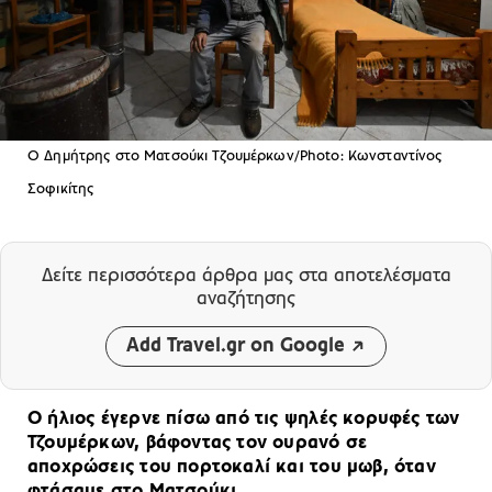
Ο Δημήτρης στο Ματσούκι Τζουμέρκων/Photo: Κωνσταντίνος
Σοφικίτης
Δείτε περισσότερα άρθρα μας
στα αποτελέσματα
αναζήτησης
Add Travel.gr on Google
Ο ήλιος έγερνε πίσω από τις ψηλές κορυφές των
Τζουμέρκων, βάφοντας τον ουρανό σε
αποχρώσεις του πορτοκαλί και του μωβ, όταν
φτάσαμε στο Ματσούκι.