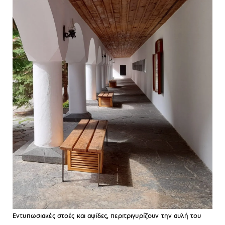
Εντυπωσιακές στοές και αψίδες, περιτριγυρίζουν την αυλή του