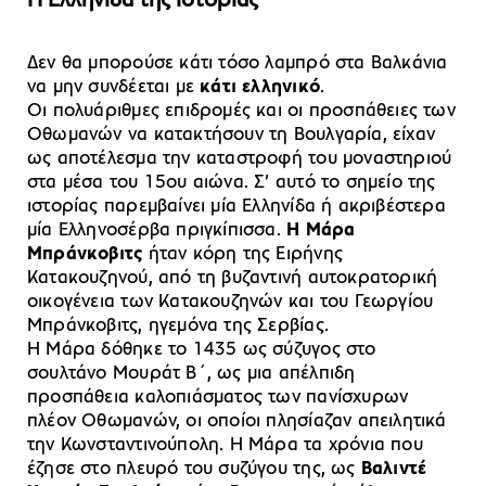
Η Ελληνίδα της ιστορίας
Δεν θα μπορούσε κάτι τόσο λαμπρό στα Βαλκάνια
να μην συνδέεται με
κάτι ελληνικό
.
Οι πολυάριθμες επιδρομές και οι προσπάθειες των
Οθωμανών να κατακτήσουν τη Βουλγαρία, είχαν
ως αποτέλεσμα την καταστροφή του μοναστηριού
στα μέσα του 15ου αιώνα. Σ’ αυτό το σημείο της
ιστορίας παρεμβαίνει μία Ελληνίδα ή ακριβέστερα
μία Ελληνοσέρβα πριγκίπισσα.
Η Μάρα
Μπράνκοβιτς
ήταν κόρη της Ειρήνης
Κατακουζηνού, από τη βυζαντινή αυτοκρατορική
οικογένεια των Κατακουζηνών και του Γεωργίου
Μπράνκοβιτς, ηγεμόνα της Σερβίας.
Η Μάρα δόθηκε το 1435 ως σύζυγος στο
σουλτάνο Μουράτ Β΄, ως μια απέλπιδη
προσπάθεια καλοπιάσματος των πανίσχυρων
πλέον Οθωμανών, οι οποίοι πλησίαζαν απειλητικά
την Κωνσταντινούπολη. Η Μάρα τα χρόνια που
έζησε στο πλευρό του συζύγου της, ως
Βαλιντέ