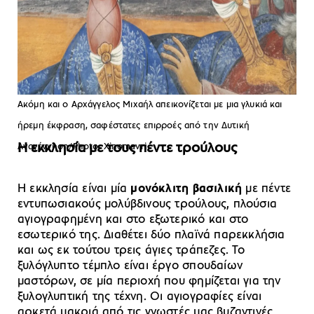
Ακόμη και ο Αρχάγγελος Μιχαήλ απεικονίζεται με μια γλυκιά και
ήρεμη έκφραση, σαφέστατες επιρροές από την Δυτική
Η εκκλησία με τους πέντε τρούλους
Αναγέννηση/Photo: Xinomavri
Η εκκλησία είναι μία
μονόκλιτη βασιλική
με πέντε
εντυπωσιακούς μολύβδινους τρούλους, πλούσια
αγιογραφημένη και στο εξωτερικό και στο
εσωτερικό της. Διαθέτει δύο πλαϊνά παρεκκλήσια
και ως εκ τούτου τρεις άγιες τράπεζες. Το
ξυλόγλυπτο τέμπλο είναι έργο σπουδαίων
μαστόρων, σε μία περιοχή που φημίζεται για την
ξυλογλυπτική της τέχνη. Οι αγιογραφίες είναι
αρκετά μακριά από τις γνωστές μας βυζαντινές