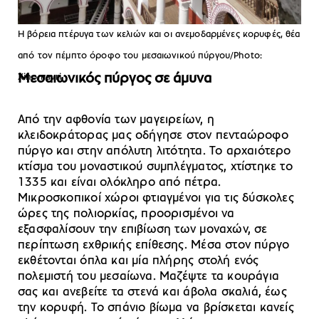
Η βόρεια πτέρυγα των κελιών και οι ανεμοδαρμένες κορυφές, θέα
από τον πέμπτο όροφο του μεσαιωνικού πύργου/Photo:
Μεσαιωνικός πύργος σε άμυνα
Xinomavri
Από την αφθονία των μαγειρείων, η
κλειδοκράτορας μας οδήγησε στον πενταώροφο
πύργο και στην απόλυτη λιτότητα. Το αρχαιότερο
κτίσμα του μοναστικού συμπλέγματος, χτίστηκε το
1335 και είναι ολόκληρο από πέτρα.
Μικροσκοπικοί χώροι φτιαγμένοι για τις δύσκολες
ώρες της πολιορκίας, προορισμένοι να
εξασφαλίσουν την επιβίωση των μοναχών, σε
περίπτωση εχθρικής επίθεσης. Μέσα στον πύργο
εκθέτονται όπλα και μία πλήρης στολή ενός
πολεμιστή του μεσαίωνα. Μαζέψτε τα κουράγια
σας και ανεβείτε τα στενά και άβολα σκαλιά, έως
την κορυφή. Το σπάνιο βίωμα να βρίσκεται κανείς