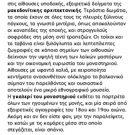
στις αίθουσες υποδοχής, εξαιρετικά δείγματα της
μακεδονίτικης αρχιτεκτονικής
. Τεράστια δωμάτια,
τα οποία έχουν σε όλες τους τις πλευρές ξύλινους
πάγκους, τα γνωστά μιντέρια, όπως αποκαλούνταν
οι καναπέδες της εποχής, και στρογγυλούς
σοφράδες στη μέση αντί τραπεζιών. Οι τοίχοι και
τα ταβάνια είναι ξυλόγλυπτα και λεπτεπίλεπτες
ζωγραφιές σε κάποια σημείων των αιθουσών
δείχνουν την υψηλή τέχνη των λαϊκών μαστόρων
και την οικονομική ευρωστία του μοναστηριού.
Αίθουσες με υφαντά χαλιά, με χειροποίητα
κεντήματα ανασυνθέτουν ολόκληρο το βαλκανικό
σύμπαν του παρελθόντος και ουσιαστικά
αποτελούν ένα μικρό εθνογραφικό μουσείο.
Η
γκαλερί του μοναστηριού
εκθέτει τα πορτρέτα
όλων των ηγουμένων της μονής, και μία σειρά από
εξαιρετικές αγιογραφίες του 18ου και 19ου αιώνα.
Ακόμη και αν δεν είστε φαν, μην την παραλείψετε,
το κατώι με τις καμάρες μέσα στο οποίο
στεγάζεται, είναι σπάνιο.