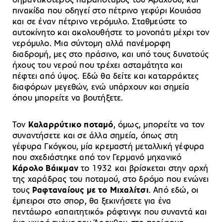
σημαντικότερος παραπόταμος του Άραχθου, και
πινακίδα που οδηγεί στο πέτρινο γεφύρι Κουιάσα
και σε έναν πέτρινο νερόμυλο. Σταθμεύστε το
αυτοκίνητο και ακολουθήστε το μονοπάτι μέχρι τον
νερόμυλο. Μια σύντομη αλλά πανέμορφη
διαδρομή, μες στο πράσινο, και υπό τους δυνατούς
ήχους του νερού που τρέχει ασταμάτητα και
πέφτει από ύψος. Εδώ θα δείτε και καταρράκτες
διαφόρων μεγεθών, ενώ υπάρχουν και σημεία
όπου μπορείτε να βουτήξετε.
Τον
Καλαρρύτικο ποταμό
, όμως, μπορείτε να τον
συναντήσετε και σε άλλα σημεία, όπως στη
γέφυρα Γκόγκου, μία κρεμαστή μεταλλική γέφυρα
που σχεδιάστηκε από τον Γερμανό μηχανικό
Κάρολο Βάικμαν
το 1932 και βρίσκεται στην αρχή
της χαράδρας του ποταμού, στο δρόμο που ενώνει
τους
Ραφταναίους με το Μιχαλίτσι
. Από εδώ, οι
έμπειροι στο σπορ, θα ξεκινήσετε για ένα
πεντάωρο «απαιτητικό» ράφτινγκ που συναντά και