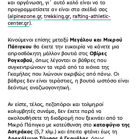
και οργάνωση, γι΄ αυτό καλό είναι να το
προγραμματίσετε αν είναι στα σχέδιά σας
(
alpinezone.gr
,
trekking.gr
,
rafting-athletic-
center.gr
).
Κινούμενοι επίσης μεταξύ
Μεγάλου και Μικρού
Πάπιγκου
θα έχετε την ευκαιρία να κάνετε μια
απροσδόκητη μάλλον βουτιά στις
Οβίρες
Ρογκοβού
, όπως λέγονται οι βάθρες που
συγκεντρώνουν τα νερά από τα χιόνια της
Γκαμήλας που λιώνουν ακριβώς από πάνω. Οι
βάθρες δεν είναι τεράστιες, η βουτιά ωστόσο είναι
δεόντως αναζωογονητική.
Αν είστε, τέλος, πεζοπόροι και τολμηροί
κολυμβητές συνάμα, δεν έχετε παρά να
ακολουθήσετε τη διαδρομή που ξεκινάει από το
Μικρό Πάπιγκο με κατεύθυνση στο
καταφύγιο της
Αστράκας
(5,7 χλμ.) και έπειτα φτάνει έως τη
Δρακόλιμνη Τύμφης ή Γκαμήλας
, όπως