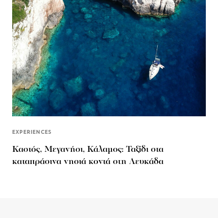
EXPERIENCES
Καστός, Μεγανήσι, Κάλαμος: Ταξίδι στα
καταπράσινα νησιά κοντά στη Λευκάδα