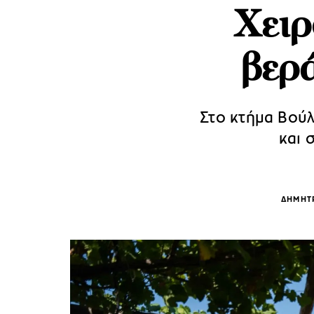
Χειρ
βερ
Στο κτήμα Βού
και 
ΔΗΜΗΤ