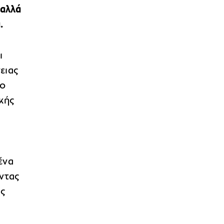
 αλλά
.
ι
ειας
 ο
κής
ένα
ντας
ς