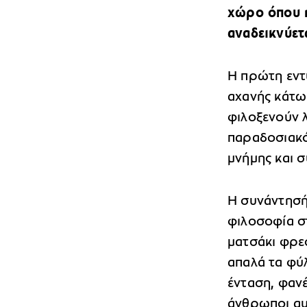
χώρο όπου η
αναδεικνύετ
Η πρώτη εντ
αχανής κάτω
φιλοξενούν 
παραδοσιακό
μνήμης και σ
Η συνάντησή
φιλοσοφία σ
ματσάκι φρεσ
απαλά τα φύ
ένταση, φαν
άνθρωποι αυ