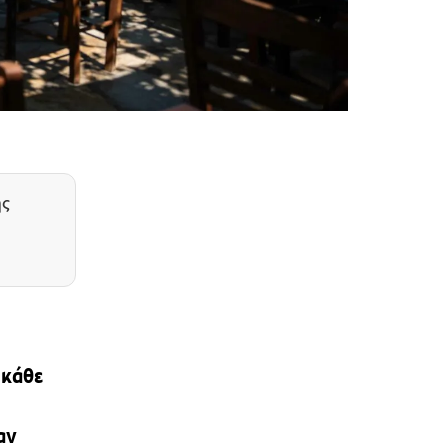
ης
 κάθε
αν