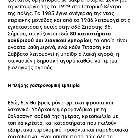
ζωντανός οργανισμός με μακρά ιστορία. Ξεκίνησε
τη λειτουργία της το 1929 στο Ιστορικό Κέντρο
της πόλης. Το 1983 έγινε ανέγερση της νέας
κτιριακής μονάδας και από το 1986 λειτουργεί στις
εγκαταστάσεις αυτές στην οδό Σπάρτης 36.
Σήμερα, στεγάζονται εδώ
80 καταστήματα
χονδρικού και λιανικού εμπορίο
υ, τα οποία είναι
ανοιχτά καθημερινά, ενώ κάθε Τετάρτη και
Σάββατο λειτουργεί η υπαίθρια λαϊκή αγορά, η
στεγασμένη δημοτική αγορά καθώς και τμήμα
βιολογικής αγοράς.
Η πλήρης γαστρονομική εμπειρία
Εδώ, δεν θα βρεις μόνο φρέσκα φρούτα και
λαχανικά. Υπάρχουν ψαρομανάβικα με τη
θαλασσινή σοδειά της ημέρας, κρεοπωλεία με
τοπικά κρέατα, και καταστήματα που πωλούν
εξαιρετικά τυροκομικά προϊόντα και παραδοσιακά
ζαρζαβατικά. Είναι απίστευτο το πώς όλα τα