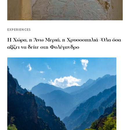
EXPERIENCES
Η Χώρα, η Άνω Μεριά, η Χρυσοσπηλιά -Όλα όσα
αξίζει να δείτε στη Φολέγανδρο