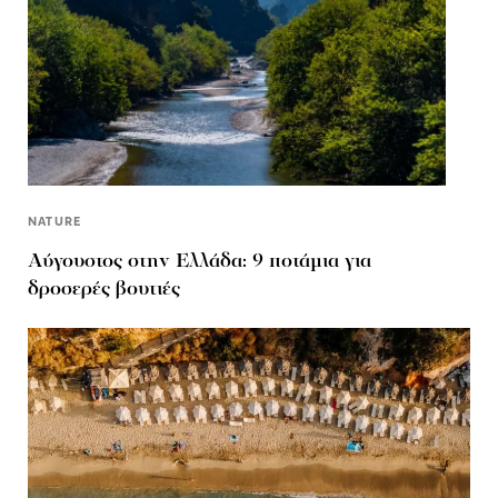
NATURE
Αύγουστος στην Ελλάδα: 9 ποτάμια για
δροσερές βουτιές