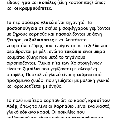
είδους:
γρα
και
κοπέλες
(είδη χορτόπιτας) όπως
και οι
κρεμμυδόπιτες.
Τα περισσότερα
γλυκά
είναι τηγανητά. Τα
μοσχοπούγκια
σε σχήμα μισοφέγγαρου γεμίζονται
με ξηρούς καρπούς και πασπαλίζονται με άχνη
ζάχαρη, οι
ξυλικόπιτες
είναι λεπτότατα
κομματάκια ζύμης που ανοίγονται με το ξυλίκι και
σερβίρονται με μέλι, ενώ τα
τακάκια
είναι μικρά
κομμάτια ζύμης που μετά το τηγάνισμα
σιροπιάζονται. Γλυκιά πίτα των Χριστουγέννων
είναι τα
ζιμπίλια
που γεμίζονται με αλεσμένη
σταφίδα, Πασχαλινό γλυκό είναι η
τούρτα
από
προζυμένιο ζυμάρι που γεμίζεται με μαλακή γλυκιά
και αρωματίζεται με άνηθο.
Το πολύ ιδιαίτερο καρπαθιώτικο κρασί,
κρασί του
Αδάμ
, όπως το λένε οι Καρπάθιοι, είναι ένα λιαστό,
γλυκό κόκκινο κρασί. Οι ποικιλίες που