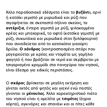
Άλλα παραδοσιακά εδέσματα είναι το
βυζάντι
, αρνί
ή κατσίκι γεμιστό με μυρωδικά και ρύζι που
σιγοψήνεται σε σκεπαστό πήλινο σκεύος, τα
αντέριζια
, έντερα γεμιστά με ρύζι, ψιλοκομμένο
κρέας και μπαχαρικά, το οφτό (κατσίκα γεμιστή με
ρύζι, συκωτάκια και μυρωδικά στον ξυλόφουρνο)
που συνοδεύεται από το κατσικίσιο γιαούρτι
δρύλα.
Ο χόνδρος
(χοντροσπασμένο σιτάρι που
μαγειρεύεται με κρέας και ντομάτα ως γαμήλιο
φαγητό ή που βράζεται σε νερό και σερβίρεται με
τσιγαρισμένο κρεμμύδι στα πανηγύρια του νησιού,
είναι έδεσμα για ειδικές περιστάσεις.
Ο
σκάρο
ς βρίσκεται σε μεγάλη εκτίμηση και
γίνεται εκτός από ψητός και γιαχνί ενώ παστές
γίνονται οι
μένουλες
. Άλλο χαρακτηριστικό πιάτο
του νησιού είναι η ομελέτα με
τσιμέτες
(άγρια
χόρτα), αγκινάρες και σπανάκι και οι πίτες κάθε