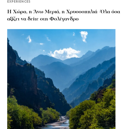
EXPERIENCES
Η Χώρα, η Άνω Μεριά, η Χρυσοσπηλιά -Όλα όσα
αξίζει να δείτε στη Φολέγανδρο