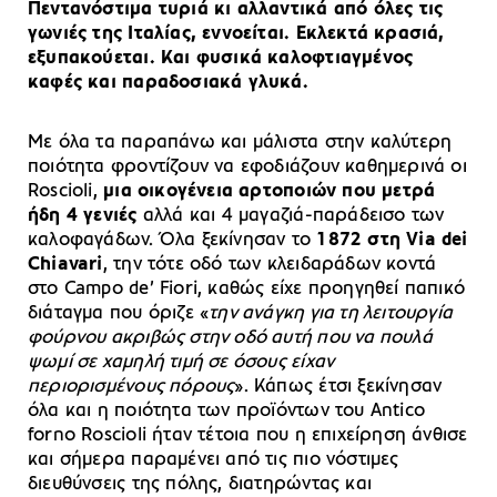
Πεντανόστιμα τυριά κι αλλαντικά από όλες τις
γωνιές της Ιταλίας, εννοείται. Εκλεκτά κρασιά,
εξυπακούεται. Και φυσικά καλοφτιαγμένος
καφές και παραδοσιακά γλυκά.
Με όλα τα παραπάνω και μάλιστα στην καλύτερη
ποιότητα φροντίζουν να εφοδιάζουν καθημερινά οι
Roscioli,
μια οικογένεια αρτοποιών που μετρά
ήδη 4 γενιές
αλλά και 4 μαγαζιά-παράδεισο των
καλοφαγάδων. Όλα ξεκίνησαν το
1872 στη Via dei
Chiavari
, την τότε οδό των κλειδαράδων κοντά
στο Campo de’ Fiori, καθώς είχε προηγηθεί παπικό
διάταγμα που όριζε «
την ανάγκη για τη λειτουργία
φούρνου ακριβώς στην οδό αυτή που να πουλά
ψωμί σε χαμηλή τιμή σε όσους είχαν
περιορισμένους πόρους
». Κάπως έτσι ξεκίνησαν
όλα και η ποιότητα των προϊόντων του Antico
forno Roscioli ήταν τέτοια που η επιχείρηση άνθισε
και σήμερα παραμένει από τις πιο νόστιμες
διευθύνσεις της πόλης, διατηρώντας και