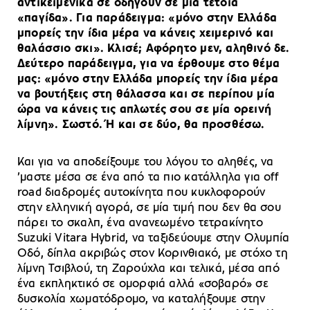
αντικειμενικά σε οδηγούν σε μια τέτοια
«παγίδα». Για παράδειγμα: «μόνο στην Ελλάδα
μπορείς την ίδια μέρα να κάνεις χειμερινό και
θαλάσσιο σκι». Κλισέ; Αφόρητο μεν, αληθινό δε.
Δεύτερο παράδειγμα, για να έρθουμε στο θέμα
μας: «μόνο στην Ελλάδα μπορείς την ίδια μέρα
να βουτήξεις στη θάλασσα και σε περίπου μία
ώρα να κάνεις τις απλωτές σου σε μία ορεινή
λίμνη». Σωστό. Ή και σε δύο, θα προσθέσω.
Και για να αποδείξουμε του λόγου το αληθές, να
’μαστε μέσα σε ένα από τα πιο κατάλληλα για off
road διαδρομές αυτοκίνητα που κυκλοφορούν
στην ελληνική αγορά, σε μία τιμή που δεν θα σου
πάρει το σκαλπ, ένα ανανεωμένο τετρακίνητο
Suzuki Vitara Hybrid, να ταξιδεύουμε στην Ολυμπία
Οδό, δίπλα ακριβώς στον Κορινθιακό, με στόχο τη
λίμνη Τσιβλού, τη Ζαρούχλα και τελικά, μέσα από
ένα εκπληκτικό σε ομορφιά αλλά «σοβαρό» σε
δυσκολία χωματόδρομο, να καταλήξουμε στην