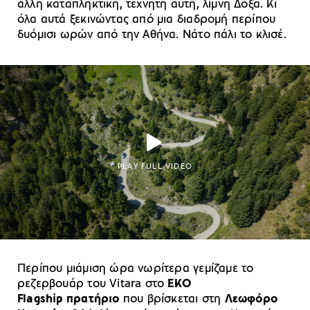
άλλη καταπληκτική, τεχνητή αυτή, λίμνη Δόξα. Κι
όλα αυτά ξεκινώντας από μια διαδρομή περίπου
δυόμισι ωρών από την Αθήνα. Νάτο πάλι το κλισέ.
PLAY FULL VIDEO
Περίπου μιάμιση ώρα νωρίτερα γεμίζαμε το
ρεζερβουάρ του Vitara στο
EKO
Flagship πρατήριο
που βρίσκεται στη
Λεωφόρο