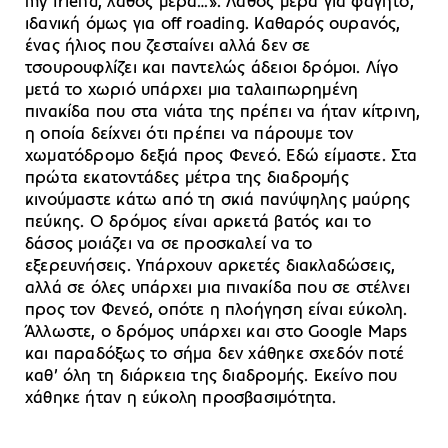
my friend, λάθος μέρα…». Λάθος μέρα για φαγητό,
ιδανική όμως για off roading. Καθαρός ουρανός,
ένας ήλιος που ζεσταίνει αλλά δεν σε
τσουρουφλίζει και παντελώς άδειοι δρόμοι. Λίγο
μετά το χωριό υπάρχει μια ταλαιπωρημένη
πινακίδα που στα νιάτα της πρέπει να ήταν κίτρινη,
η οποία δείχνει ότι πρέπει να πάρουμε τον
χωματόδρομο δεξιά προς Φενεό. Εδώ είμαστε. Στα
πρώτα εκατοντάδες μέτρα της διαδρομής
κινούμαστε κάτω από τη σκιά πανύψηλης μαύρης
πεύκης. Ο δρόμος είναι αρκετά βατός και το
δάσος μοιάζει να σε προσκαλεί να το
εξερευνήσεις. Υπάρχουν αρκετές διακλαδώσεις,
αλλά σε όλες υπάρχει μια πινακίδα που σε στέλνει
προς τον Φενεό, οπότε η πλοήγηση είναι εύκολη.
Άλλωστε, ο δρόμος υπάρχει και στο Google Maps
και παραδόξως το σήμα δεν χάθηκε σχεδόν ποτέ
καθ’ όλη τη διάρκεια της διαδρομής. Εκείνο που
χάθηκε ήταν η εύκολη προσβασιμότητα.