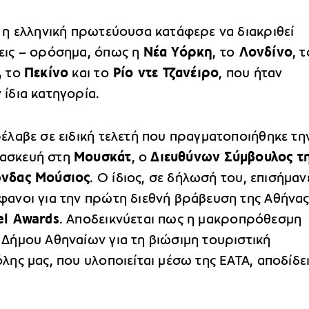
ι η ελληνική πρωτεύουσα κατάφερε να διακριθεί
εις – ορόσημα, όπως η
Νέα Υόρκη
, το
Λονδίνο
, τ
,
το
Πεκίνο
και το
Ρίο ντε Τζανέιρο
, που ήταν
 ίδια κατηγορία.
ρέλαβε σε ειδική τελετή που πραγματοποιήθηκε τη
ασκευή στη
Μουσκάτ
, ο
Διευθύνων Σύμβουλος τ
ώνδας Μούσιος
. Ο ίδιος, σε δήλωσή του, επισήμαν
φανοι για την πρώτη διεθνή βράβευση της Αθήνα
el Awards
. Αποδεικνύεται πως η μακροπρόθεσμη
 Δήμου Αθηναίων για τη βιώσιμη τουριστική
λης μας, που υλοποιείται μέσω της ΕΑΤΑ, αποδίδε