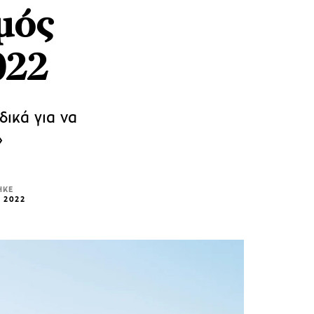
μός
022
ικά για να
»
ΗΚΕ
 2022