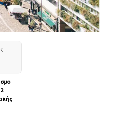
ης
όσμο
22
τικής