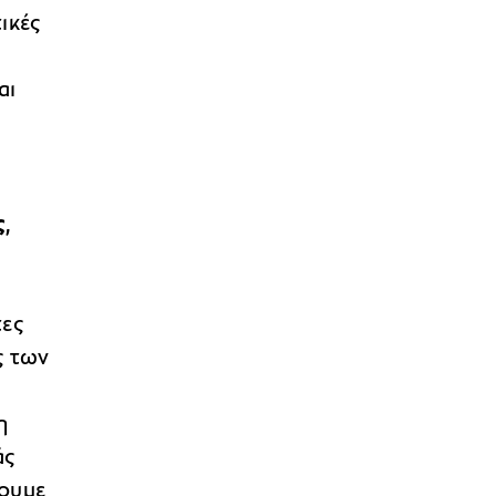
ικές
αι
ς
,
τες
ς των
η
άς
σουμε