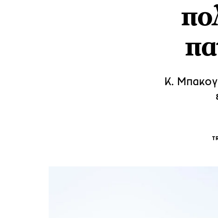
πο
πα
Κ. Μπακογ
T