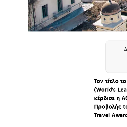
Δ
Τον τίτλο τ
(World’s Lea
κέρδισε η Α
Προβολής το
Travel Awar