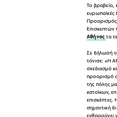
Το βραβείο, 
ευρωπαϊκές δ
Προορισμός 
Επισκεπτών 
Αθήνας
τα τ
Σε δήλωσή τ
τόνισε: «Η Α
σχεδιασμό κ
προορισμό στ
της πόλης μα
κατοίκων, ε
επισκέπτες. 
σημαντική δ
ενθαρρύνει 