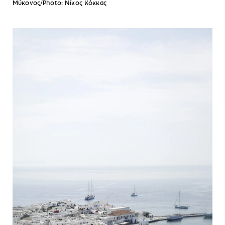
Mύκονος/Photo: Νίκος Κόκκας