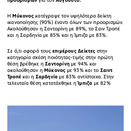
προορισμών
για τον
Αύγουστο.
Η
Μύκονος
κατέγραψε τον υψηλότερο δείκτη
ικανοποίησης (90%) έναντι όλων των προορισμών.
Ακολούθησαν η Σαντορίνη με 89%, το Σαιν Τροπέ
και η Σαρδηνία με 85% και η Ίμπιζα με 83%.
Σε ό,τι αφορά τους
επιμέρους Δείκτες
στην
κατηγορία σχέση ποιότητας-τιμής στην πρώτη
θέση βρέθηκε η
Σαντορίνη
με 94% και
ακολούθησαν η
Μύκονος
με 93% και το
Σαιντ
Τροπέ
και η
Σαρδηνία
με 83% αντίστοιχα. Στην
τελευταία θέση κατατάχθηκε η
Ίμπιζα
με 82%