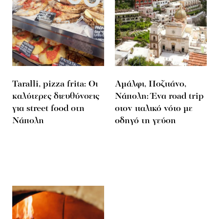
Taralli, pizza frita: Οι
Αμάλφι, Ποζιτάνο,
καλύτερες διευθύνσεις
Νάπολη: Ένα road trip
για street food στη
στον ιταλικό νότο με
Νάπολη
οδηγό τη γεύση