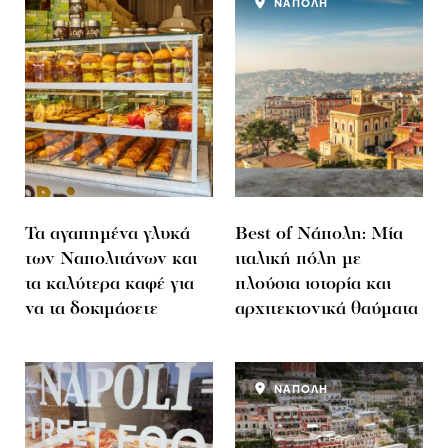
ΝΑΠΟΛΗ
Τα αγαπημένα γλυκά
Best of Νάπολη: Μία
των Ναπολιτάνων και
ιταλική πόλη με
τα καλύτερα καφέ για
πλούσια ιστορία και
να τα δοκιμάσετε
αρχιτεκτονικά θαύματα
ΝΑΠΟΛΗ