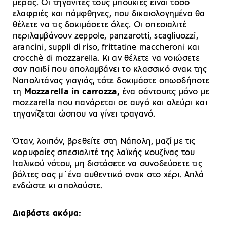
μέρας. Οι τηγανιτές τους μπουκιές είναι τόσο
ελαφριές και πάμφθηνες, που δικαιολογημένα θα
θέλετε να τις δοκιμάσετε όλες. Οι σπεσιαλιτέ
περιλαμβάνουν zeppole, panzarotti, scagliuozzi,
arancini, suppli di riso, frittatine maccheroni και
crocchè di mozzarella. Κι αν θέλετε να νοιώσετε
σαν παιδί που απολαμβάνει το κλασσικό σνακ της
Ναπολιτάνας γιαγιάς, τότε δοκιμάστε οπωσδήποτε
τη
Mozzarella in carrozza,
ένα σάντουιτς μόνο με
mozzarella που πανάρεται σε αυγό και αλεύρι και
τηγανίζεται ώσπου να γίνει τραγανό.
Όταν, λοιπόν, βρεθείτε στη Νάπολη, μαζί με τις
κορυφαίες σπεσιαλιτέ της λαϊκής κουζίνας του
Ιταλικού νότου, μη διστάσετε να συνοδεύσετε τις
βόλτες σας μ΄ένα αυθεντικό σνακ στο χέρι. Απλά
ενδώστε κι απολαύστε.
Διαβάστε ακόμα: