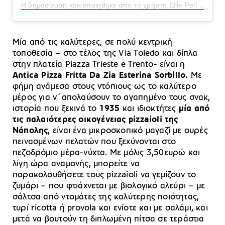
Η δημοσίευση κοινοποιήθηκε από το χρήστη Ellie Pellegrini (@ellie_p_)
Μία από τις καλύτερες, σε πολύ κεντρική
τοποθεσία – στο τέλος της Via Toledo και δίπλα
στην πλατεία Piazza Trieste e Trento- είναι η
Antica Pizza Fritta Da Zia Esterina Sorbillo.
Με
φήμη ανάμεσα στους ντόπιους ως το καλύτερο
μέρος για ν΄απολαύσουν το αγαπημένο τους σνακ,
ιστορία που ξεκινά το
1935
και ιδιοκτήτες
μία από
τις παλαιότερες οικογένειας pizzaioli της
Νάπολης
, είναι ένα μικροσκοπικό μαγαζί με ουρές
πεινασμένων πελατών που ξεχύνονται στο
πεζοδρόμιο μέρα-νύχτα. Με μόλις 3,50ευρώ και
λίγη ώρα αναμονής, μπορείτε να
παρακολουθήσετε τους pizzaioli να γεμίζουν το
ζυμάρι – που φτιάχνεται με βιολογικό αλεύρι – με
σάλτσα από ντομάτες της καλύτερης ποιότητας,
τυρί ricotta ή provola και ενίοτε και με σαλάμι, και
μετά να βουτούν τη διπλωμένη πίτσα σε τεράστια