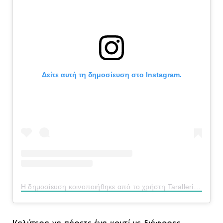
Δείτε αυτή τη δημοσίευση στο Instagram.
Η δημοσίευση κοινοποιήθηκε από το χρήστη Taralleria Napoletana (@tarallerianapoletana)