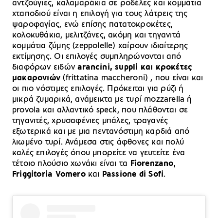
αντζούγιες, καλαμαράκια σε ροδέλες και κομμάτια
χταποδιού είναι η επιλογή για τους λάτρεις της
ψαροφαγίας, ενώ επίσης πατατοκροκέτες,
κολοκυθάκια, μελιτζάνες, ακόμη και τηγανιτά
κομμάτια ζύμης (zeppolelle) χαίρουν ιδιαίτερης
εκτίμησης. Οι επιλογές συμπληρώνονται από
διαφόρων ειδών
arancini, suppli και κροκέτες
μακαρονιών
(frittatina maccheroni) , που είναι και
οι πιο νόστιμες επιλογές. Πρόκειται για ρύζι ή
μικρά ζυμαρικά, ανάμεικτα με τυρί mozzarella ή
provola και αλλαντικό speck, που πλάθονται σε
τηγανιτές, χρυσαφένιες μπάλες, τραγανές
εξωτερικά και με μια πεντανόστιμη καρδιά από
λιωμένο τυρί. Ανάμεσα στις άφθονες και πολύ
καλές επιλογές όπου μπορείτε να γευτείτε ένα
τέτοιο πλούσιο χωνάκι είναι τα
Fiorenzano
,
Friggitoria Vomero
και
Passione di Sofi
.