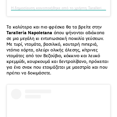
Η δημοσίευση κοινοποιήθηκε από το χρήστη Taralleria Napoletana (@tarallerianapoletana)
Τα καλύτερα και πιο φρέσκα θα τα βρείτε στην
Taralleria Napoletana
όπου ψήνονται αδιάκοπα
σε μια μεγάλη κι εντυπωσιακή ποικιλία γεύσεων.
Με τυρί, ντομάτα, βασιλικό, καυτερή πιπεριά,
ντόπια χόρτα, αλεύρι ολικής άλεσης, κίτρινες
ντομάτες από τον Βεζούβιο, κόκκινο και λευκό
κρεμμύδι, κουρκουμά και δεντρολίβανο, πρόκειται
για ένα σνακ που ετοιμάζεται με μαεστρία και που
πρέπει να δοκιμάσετε.