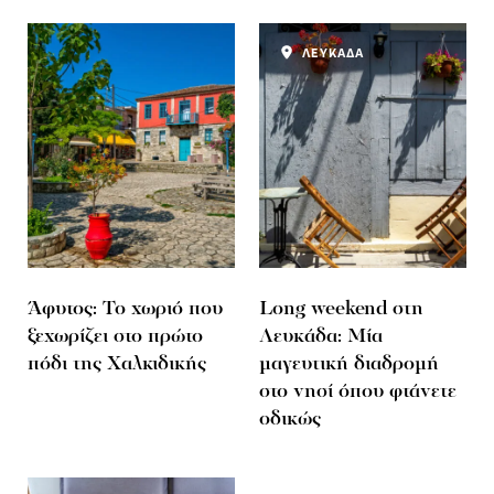
ΛΕΥΚΑΔΑ
Άφυτος: Το χωριό που
Long weekend στη
ξεχωρίζει στο πρώτο
Λευκάδα: Μία
πόδι της Χαλκιδικής
μαγευτική διαδρομή
στο νησί όπου φτάνετε
οδικώς