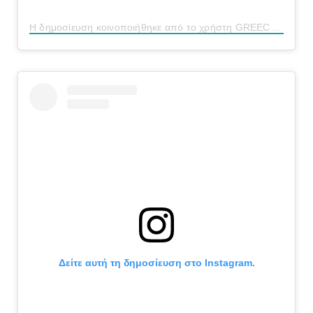
Η δημοσίευση κοινοποιήθηκε από το χρήστη GREECETRAVELGR1_ 🇬🇷🔵 (@greecetravelgr1_)
Δείτε αυτή τη δημοσίευση στο Instagram.