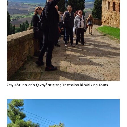
Στιγμιότυπο από ξεναγήσεις της Thessaloniki Walking Tours