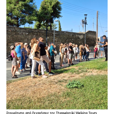
Στιγμιότυπο από ξεναγήσεις της Thessaloniki Walking Tours