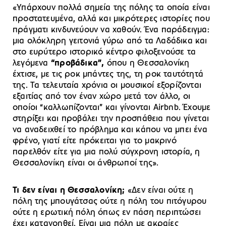
«Υπάρχουν πολλά σημεία της πόλης τα οποία είναι
προστατευμένα, αλλά και μικρότερες ιστορίες που
πράγματι κινδυνεύουν να χαθούν. Ένα παράδειγμα:
μια ολόκληρη γειτονιά γύρω από τα Λαδάδικα και
στο ευρύτερο ιστορικό κέντρο φιλοξενούσε τα
λεγόμενα
“προβάδικα”,
όπου η Θεσσαλονίκη
έχτισε, με τις ροκ μπάντες της, τη ροκ ταυτότητά
της. Τα τελευταία χρόνια οι μουσικοί εξορίζονται
εξαιτίας από τον έναν χώρο μετά τον άλλο, οι
οποίοι “καλλωπίζονται” και γίνονται Airbnb. Έχουμε
στηρίξει και προβάλει την προσπάθεια που γίνεται
να αναδειχθεί το πρόβλημα και κάπου να μπει ένα
φρένο, γιατί είτε πρόκειται για το μακρινό
παρελθόν είτε για μια πολύ σύγχρονη ιστορία, η
Θεσσαλονίκη είναι οι άνθρωποί της».
Τι δεν είναι η Θεσσαλονίκη;
«Δεν είναι ούτε η
πόλη της μπουγάτσας ούτε η πόλη του πιτόγυρου
ούτε η ερωτική πόλη όπως εν πάση περιπτώσει
έχει κατανοηθεί. Είναι μια πόλη με ακραίες