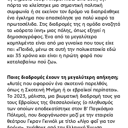
πόρτα να κλείστηκε μια σημαντική πολιτική
συμφωνία ή σε εκείνον τον δρόμο να διαπράχθηκε
ένα έγκλημα που απασχόλησε για πολύ καιρό τα
πρωτοσέλιδα. Στις διαδρομές της η ομάδα αναζητά
τα «αόρατα ίχνη» μιας πόλης, όπως εξηγεί η
δημοσιογράφος. Ένα από τα μεγαλύτερα
κομπλιμέντα είναι από μια γυναίκα που τους είχε
πει: «Παιδιά, μένω σε αυτή την πολυκατοικία εδώ
και 35 χρόνια και είναι η πρώτη φορά που
καταλαβαίνω πού ζω».
Ποιες διαδρομές έχουν τη μεγαλύτερη απήχηση;
«Αυτές που αφορούν ένα σκοτεινό παρελθόν,
όπως η Σκοτεινή Μνήμη ή οι εβραϊκοί περίπατοι».
Το 2023, μάλιστα, μια βιωματική διαδρομή τους για
τους Εβραίους της Θεσσαλονίκης (ο πληθυσμός
των οποίων αποδεκατίστηκε στον Β’ Παγκόσμιο
Πόλεμο), που διοργάνωσαν μαζί με την εταιρεία
θεάτρου Γκραν Γκινιόλ με τίτλο «Λίγο φαΐ για τον
δρόμο», τιμήθηκε από την Ελληνική Ένωση