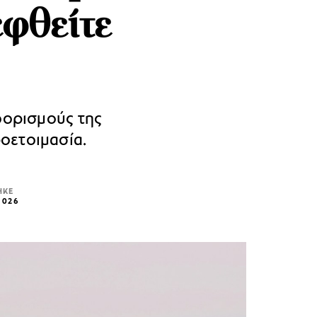
εφθείτε
οορισμούς της
οετοιμασία.
ΗΚΕ
2026