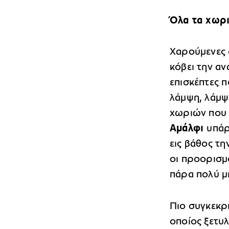
Όλα τα χωρι
Χαρούμενες 
κόβει την αν
επισκέπτες 
λάμψη, λάμψ
χωριών που 
Αμάλφι
υπάρ
εις βάθος τη
οι προορισμο
πάρα πολύ μ
Πιο συγκεκρ
οποίος ξετυ