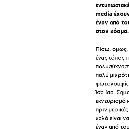
εντυπωσιακέ
media έχουν
έναν από το
στον κόσμο.
Πίσω, όμως,
ένας τόπος π
πολυσύχναστη
πολύ μικρότε
φωτογραφίες.
Ίσα ίσα. Σημ
εκνευρισμό κ
πριν μερικέ
καλό είναι ν
έναν από του