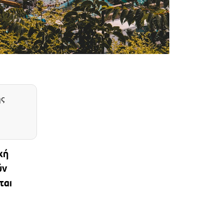
ης
κή
ύν
ται