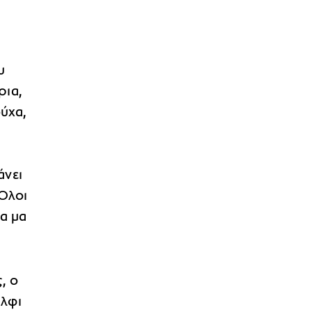
υ
ρια,
ύχα,
άνει
 Όλοι
ρα μα
, ο
άλφι