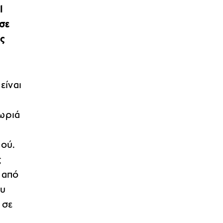
l
 σε
ς
ι
είναι
χωριά
ιού.
ς
 από
υ
 σε