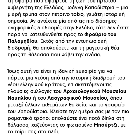
τη σφαίρα που αφαίρεσε τη ζωή του πρώτου
κυβερνήτη της Ελλάδας, Ιωάννη Καποδίστρια – μια
μικρή τρύπα στον πέτρινο τοίχο, γεμάτη ιστορική
σημασία. Αν αντέχετε μία από τις πιο διάσημες
ανηφορικές διαδρομές στην Ελλάδα, τότε δεν έχετε
παρά να κατευθυνθείτε προς το
Φρούριο του
Παλαμηδίου
. Εκτός από την εντυπωσιακή
διαδρομή, θα απολαύσετε και τη μαγευτική θέα
προς τη θάλασσα που κόβει την ανάσα.
Ίσως αυτή να είναι η ιδανική ευκαιρία για να
πάρετε μια γεύση από την ιστορική διαδρομή του
νέου ελληνικού κράτους, επισκεπτόμενοι τις
πλούσιες συλλογές του
Αρχαιολογικού Μουσείου
Ναυπλίου
ή του
Λαογραφικού Μουσείου
, όπου
μεταξύ άλλων εκθεμάτων θα δείτε και το γραφείο
του Καποδίστρια. Κλείστε την ημέρα σας με τον πιο
ρομαντικό τρόπο: απολαύστε ένα ποτό δίπλα στη
θάλασσα, χαζεύοντας το φωτισμένο
Μπούρτζι
, με
το ταίρι σας στο πλάι.