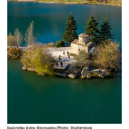
Εκκλησάκι Αγίου Φανουρίου/Photo: Shutterstock