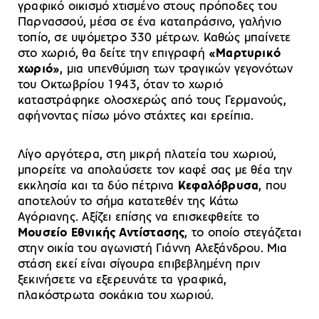
γραφικό οικισμό χτισμένο στους πρόποδες του
Παρνασσού, μέσα σε ένα καταπράσινο, γαλήνιο
τοπίο, σε υψόμετρο 330 μέτρων. Καθώς μπαίνετε
στο χωριό, θα δείτε την επιγραφή
«Μαρτυρικό
χωριό»
, μια υπενθύμιση των τραγικών γεγονότων
του Οκτωβρίου 1943, όταν το χωριό
καταστράφηκε ολοσχερώς από τους Γερμανούς,
αφήνοντας πίσω μόνο στάχτες και ερείπια.
Λίγο αργότερα, στη μικρή πλατεία του χωριού,
μπορείτε να απολαύσετε τον καφέ σας με θέα την
εκκλησία και τα δύο πέτρινα
Κεφαλόβρυσα
, που
αποτελούν το σήμα κατατεθέν της Κάτω
Αγόριανης. Αξίζει επίσης να επισκεφθείτε το
Μουσείο Εθνικής Αντίστασης
, το οποίο στεγάζεται
στην οικία του αγωνιστή Γιάννη Αλεξάνδρου. Μια
στάση εκεί είναι σίγουρα επιβεβλημένη πριν
ξεκινήσετε να εξερευνάτε τα γραφικά,
πλακόστρωτα σοκάκια του χωριού.