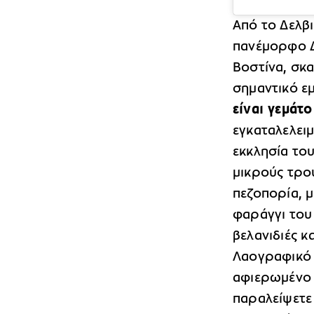
Από το Δελβι
πανέμορφο Δ
Βοστίνα, σκ
σημαντικό ε
είναι γεμάτ
εγκαταλελειμ
εκκλησία του
μικρούς τρού
πεζοπορία, 
φαράγγι του
βελανιδιές κ
Λαογραφικό 
αφιερωμένο 
παραλείψετε