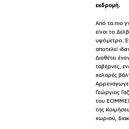
εκδρομή.
Από τα πιο 
είναι το Δελ
υψόμετρο. Έ
αποτελεί ιδα
Διαθέτει ένα
ταβέρνες, εν
χαλαρές βόλ
Αρρεναγωγεί
Γεώργιος Γα
του ΕΟΜΜΕΧ 
της Κοιμήσε
χωριού, δια