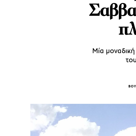
Σαββα
πλ
Μία μοναδική
το
ΒΟΥ