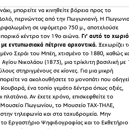
νάκι, μπορείτε να κινηθείτε βόρεια προς το
ολό, περνώντας από την Πωγωνιανή. Η Πωγωνια
αρφαλωμένη σε υψόμετρο 750 μ., αποτελούσε
μπορικό κέντρο τον 19ο αιώνα.
Γι’ αυτό το χωριό
ο με εντυπωσιακά πέτρινα αρχοντικά.
Ξεχωρίζει τ
μένο Σεράι του Μπέη, χτισμένο το 1880, καθώς κα
 Αγίου Νικολάου (1873), μια τρίκλιτη βασιλική με 
λους στηριγμένους σε κίονες. Για μια μικρή
μπορείτε να ακολουθήσετε το μονοπάτι που οδηγε
 Κουβαρά, ένα τοπίο γεμάτο δέντρα όπως οξιές,
αι πλατάνια. Αν έχετε χρόνο, επισκεφθείτε το
Μουσείο Πωγωνίου, το Μουσείο ΤΑΧ-ΤΗΛΕ,
στην τηλεφωνία και στα ταχυδρομεία. Μην
 το Εργαστήριο Ψηφιδογραφίας και το Εκθετήριο