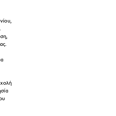
νίου,
.
ση,
ας.
ια
Σχολή
ησία
του