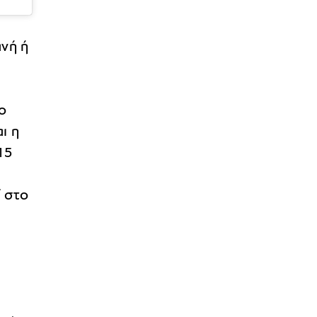
νή ή
ο
ι η
15
ί στο