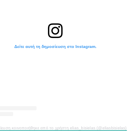
Δείτε αυτή τη δημοσίευση στο Instagram.
ευση κοινοποιήθηκε από το χρήστη elias_bisielas (@eliasbisielas)