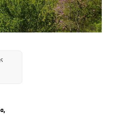
ης
α,