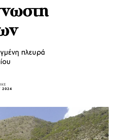
γνωστη
νων
υγμένη πλευρά
ίου
ΗΚΕ
Υ 2024