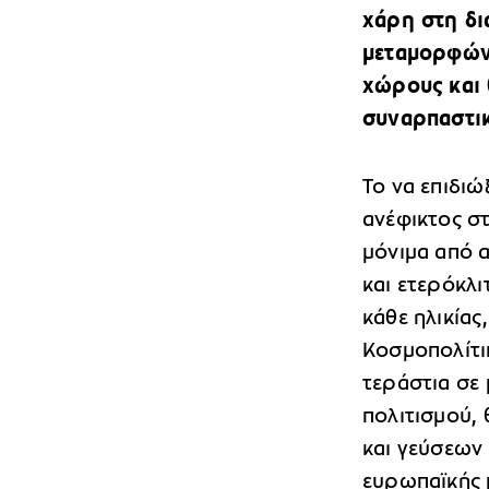
χάρη στη δι
μεταμορφώνε
χώρους και 
συναρπαστικ
Το να επιδιώ
ανέφικτος σ
μόνιμα από α
και ετερόκλι
κάθε ηλικίας
Κοσμοπολίτικ
τεράστια σε 
πολιτισμού,
και γεύσεων 
ευρωπαϊκής 