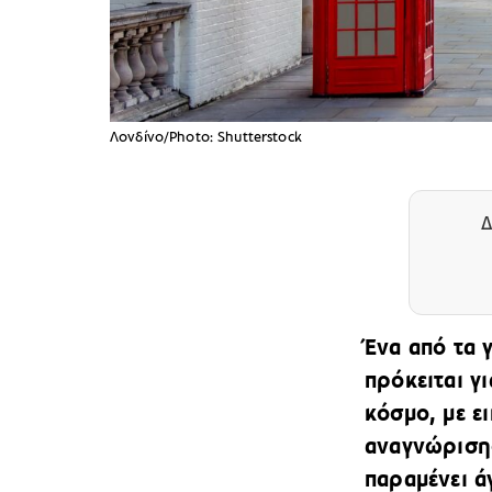
Λονδίνο/Photo: Shutterstock
Δ
Ένα από τα 
πρόκειται γ
κόσμο, με ε
αναγνώρισης
παραμένει ά