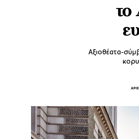
το
ε
Αξιοθέατα-σύμβ
κορυ
ΑΡΙ