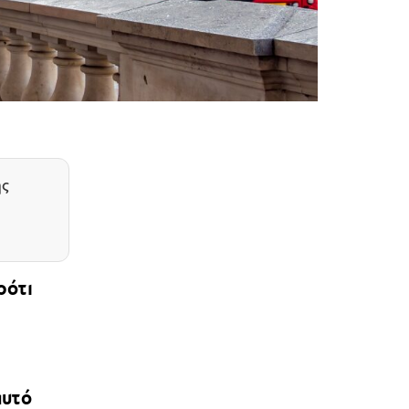
ης
ρότι
αυτό