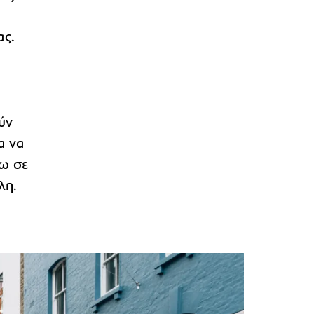
ας.
ύν
α να
ρω σε
λη.