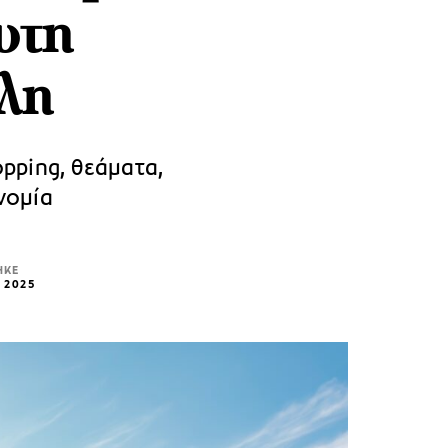
υτη
λη
pping, θεάματα,
νομία
ΗΚΕ
 2025