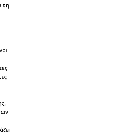
υ τη
ναι
τες
τες
.
ης,
των
άζει