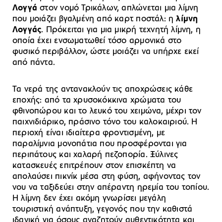
Λογγά
στον νομό Τρικάλων, απλώνεται μια λίμνη
που μοιάζει βγαλμένη από καρτ ποστάλ: η
λίμνη
Λογγάς
. Πρόκειται για μια μικρή τεχνητή λίμνη, η
οποία έχει ενσωματωθεί τόσο αρμονικά στο
φυσικό περιβάλλον, ώστε μοιάζει να υπήρχε εκεί
από πάντα.
Τα νερά της αντανακλούν τις αποχρώσεις κάθε
εποχής: από τα χρυσοκόκκινα χρώματα του
φθινοπώρου και το λευκό του χειμώνα, μέχρι τον
παιχνιδιάρικο, πράσινο τόνο του καλοκαιριού. Η
περιοχή είναι ιδιαίτερα φροντισμένη, με
παραλίμνια μονοπάτια που προσφέρονται για
περιπάτους και χαλαρή πεζοπορία. Ξύλινες
κατασκευές επιτρέπουν στον επισκέπτη να
απολαύσει πικνίκ μέσα στη φύση, αφήνοντας τον
νου να ταξιδεύει στην απέραντη ηρεμία του τοπίου.
Η λίμνη δεν έχει ακόμη γνωρίσει μεγάλη
τουριστική ανάπτυξη, γεγονός που την καθιστά
ιδανική για όσους αναζητούν αυθεντικότητα και