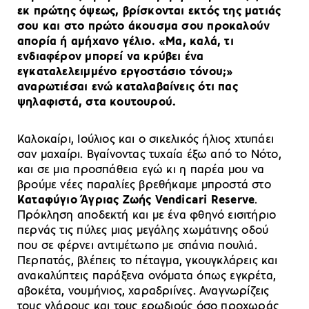
εκ πρώτης όψεως, βρίσκονται εκτός της ματιάς
σου και στο πρώτο άκουσμα σου προκαλούν
απορία ή αμήχανο γέλιο. «Μα, καλά, τι
ενδιαφέρον μπορεί να κρύβει ένα
εγκαταλελειμμένο εργοστάσιο τόνου;»
αναρωτιέσαι ενώ καταλαβαίνεις ότι πας
ψηλαφιστά, στα κουτουρού.
Καλοκαίρι, Ιούλιος και ο σικελικός ήλιος χτυπάει
σαν μαχαίρι. Βγαίνοντας τυχαία έξω από το Νότο,
και σε μια προσπάθεια εγώ κι η παρέα μου να
βρούμε νέες παραλίες βρεθήκαμε μπροστά στο
Καταφύγιο Άγριας Ζωής
Vendicari Reserve
.
Πρόκληση αποδεκτή και με ένα φθηνό εισιτήριο
περνάς τις πύλες μιας μεγάλης χωμάτινης οδού
που σε φέρνει αντιμέτωπο με σπάνια πουλιά.
Περπατάς, βλέπεις το πέταγμα, γκουγκλάρεις και
ανακαλύπτεις παράξενα ονόματα όπως εγκρέτα,
αβοκέτα, νουμήνιος, χαραδριίνες. Αναγνωρίζεις
τους γλάρους και τους ερωδιούς όσο προχωράς