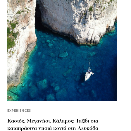
EXPERIENCES
Καστός, Μεγανήσι, Κάλαμος: Ταξίδι στα
καταπράσινα νησιά κοντά στη Λευκάδα