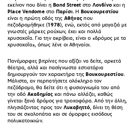
εκείνον που δίνει η
Bond Street
στο
Λονδίνο
και η
Place Vendome
στο
Παρίσι
. Η
Βουκουρεστίου
είναι η πρώτη οδός της
Αθήνας
που
πεζοδρομήθηκε (
1978
), ενώ, εκτός από μαγαζιά με
γνωστές μάρκες ρούχων, έχει και πολλά
χρυσοχοΐα. Για την ακρίβεια, είναι ο «δρόμος με τα
χρυσοχοΐα», όπως λένε οι Αθηναίοι.
Πανέμορφες βιτρίνες που αξίζει να δείτε, αρκετά
θέατρα, αλλά και πασίγνωστα εστιατόρια
δημιουργούν τον χαρακτήρα της
Βουκουρεστίου
.
Μάλιστα, αν περπατήσετε ολόκληρο τον
πεζόδρομο, θα δείτε ότι η φυσιογνωμία του από
την οδό
Ακαδημίας
και πάνω αλλάζει, καθώς
γίνεται ξανά δρόμος για τροχοφόρα. Από την άλλη,
πλησιάζοντας προς τον
Λυκαβηττό
, δίνει τη θέση
του σε σκαλοπάτια και σε όμορφες εισόδους
πολυκατοικιών.