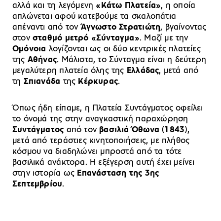
αλλά και τη λεγόμενη
«Κάτω Πλατεία»
, η οποία
απλώνεται αφού κατεβούμε τα σκαλοπάτια
απέναντι από τον
Άγνωστο Στρατιώτη
, βγαίνοντας
στον
σταθμό μετρό «Σύνταγμα»
. Μαζί με την
Ομόνοια
λογίζονται ως οι δύο κεντρικές πλατείες
της
Αθήνας
. Μάλιστα, το Σύνταγμα είναι η δεύτερη
μεγαλύτερη πλατεία όλης της
Ελλάδας
, μετά από
τη
Σπιανάδα
της
Κέρκυρας
.
Όπως ήδη είπαμε, η Πλατεία Συντάγματος οφείλει
το όνομά της στην αναγκαστική παραχώρηση
Συντάγματος
από τον
βασιλιά Όθωνα
(
1843
),
μετά από τεράστιες κινητοποιήσεις, με πλήθος
κόσμου να διαδηλώνει μπροστά από τα τότε
βασιλικά ανάκτορα. Η εξέγερση αυτή έχει μείνει
στην ιστορία ως
Επανάσταση της 3ης
Σεπτεμβρίου
.