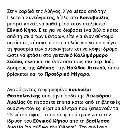
Στην καρδιά της Αθήνας, λίγα μέτρα από την
Πλατεία Συντάγματος, δίπλα στο
Κοινοβούλιο
,
μπορεί κανείς να χαθεί μέσα στον ατελείωτο
Εθνικό Κήπο
. Είτε για να διαβάσει ένα βιβλίο κάτω
από τη σκιά των δέντρων, είτε για έναν σύντομο
περίπατο, κάποιες φορές απλώς για να αποφύγει
τη φασαρία των αυτοκινήτων και να κόψει δρόμο,
ώστε να φτάσει στο γειτονικό
Καλλιμάρμαρο
Στάδιο
, αλλά και σε έναν από τους πιο ακριβούς
δρόμους της
Αθήνας
–την
Ηρώδου Αττικού
, όπου
βρίσκεται και το
Προεδρικό Μέγαρο
.
Αγοράζοντας το φημισμένο
κουλούρι
Θεσσαλονίκης
από την είσοδο της
Λεωφόρου
Αμαλίας
θα περάσετε έπειτα κάτω από επιβλητικές
ουασινγκτόνιες: εξωτικά δέντρα που ξεπερνούν τα
25 μέτρα ύψος, τα οποία φυτεύτηκαν κατά την
ίδρυση του
Εθνικού Κήπου
από τη
βασίλισσα
Αμαλία
(τη σύζυγο του
Όθωνα
). Στη συνέχεια,