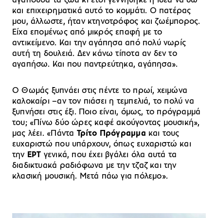
αγαπούσα τα ζώα κι έτσι γεννήθηκε η ιδέα να δω
και επιχειρηματικά αυτό το κομμάτι. Ο πατέρας
μου, άλλωστε, ήταν κτηνοτρόφος και ζωέμπορος.
Είχα επομένως από μικρός επαφή με το
αντικείμενο. Και την αγάπησα από πολύ νωρίς
αυτή τη δουλειά. Δεν κάνω τίποτα αν δεν το
αγαπήσω. Και που παντρεύτηκα, αγάπησα».
Ο Θωμάς ξυπνάει στις πέντε το πρωί, χειμώνα
καλοκαίρι –αν τον πιάσει η τεμπελιά, το πολύ να
ξυπνήσει στις έξι. Ποιο είναι, όμως, το πρόγραμμά
του; «Πίνω δύο ώρες καφέ ακούγοντας μουσική»,
μας λέει. «Πάντα
Τρίτο Πρόγραμμα
και τους
ευχαριστώ που υπάρχουν, όπως ευχαριστώ και
την
ΕΡΤ
γενικά, που έχει βγάλει όλα αυτά τα
διαδικτυακά ραδιόφωνα με την τζαζ και την
κλασική μουσική. Μετά πάω για πόλεμο».