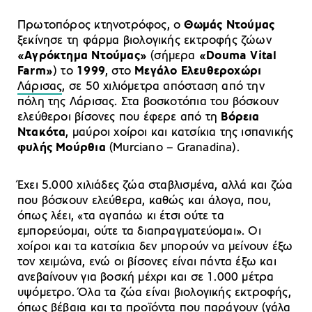
Πρωτοπόρος κτηνοτρόφος, ο
Θωμάς Ντούμας
ξεκίνησε τη φάρμα βιολογικής εκτροφής ζώων
«Αγρόκτημα Ντούμας»
(σήμερα
«Douma Vital
Farm»
) το
1999
, στο
Μεγάλο Ελευθεροχώρι
Λάρισας
, σε 50 χιλιόμετρα απόσταση από την
πόλη της Λάρισας. Στα βοσκοτόπια του βόσκουν
ελεύθεροι βίσονες που έφερε από τη
Βόρεια
Ντακότα
, μαύροι χοίροι και κατσίκια της ισπανικής
φυλής Μούρθια
(Murciano – Granadina).
Έχει 5.000 χιλιάδες ζώα σταβλισμένα, αλλά και ζώα
που βόσκουν ελεύθερα, καθώς και άλογα, που,
όπως λέει, «τα αγαπάω κι έτσι ούτε τα
εμπορεύομαι, ούτε τα διαπραγματεύομαι». Οι
χοίροι και τα κατσίκια δεν μπορούν να μείνουν έξω
τον χειμώνα, ενώ οι βίσονες είναι πάντα έξω και
ανεβαίνουν για βοσκή μέχρι και σε 1.000 μέτρα
υψόμετρο. Όλα τα ζώα είναι βιολογικής εκτροφής,
όπως βέβαια και τα προϊόντα που παράγουν (γάλα