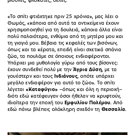
βίσονες, φλοκάτες, σέλες.
«Το σπίτι φτιάχτηκε πριν 25 χρόνια», μας λέει ο
Θωμάς, «κάποια από αυτά τα αντικείμενα έχουν
χρησιμοποιηθεί για τη δουλειά, κάποια άλλα είναι
πολύ παλαιότερα, ενθύμια από τη μητέρα μου και
τη γιαγιά μου. Βέβαια τις κεφαλές των βισόνων,
όπως και τα κέρατα, επειδή είναι σχετικά σπάνια
ζώα, τα πουλάμε σε όποιους ενδιαφέρονται.
Υπάρχει μια μυθολογία γύρω από τους βίσονες:
έχουν συνδεθεί πολύ με την
Άγρια Δύση
, με τα
γουέστερν και τους
Ινδιάνους
, οπότε υπάρχει
μεγάλο ενδιαφέρον για αυτό το ζώο». Το σπίτι
λέγεται
«Καταφύγιο»
–όπως και όλη η περιοχή–
διότι εδώ κατέφευγαν όσοι ήθελαν να κρυφτούν,
ιδιαίτερα την εποχή του
Εμφυλίου Πολέμου
. Από
εδώ πάνω βλέπεις ολόκληρη σχεδόν τη
Θεσσαλία
.