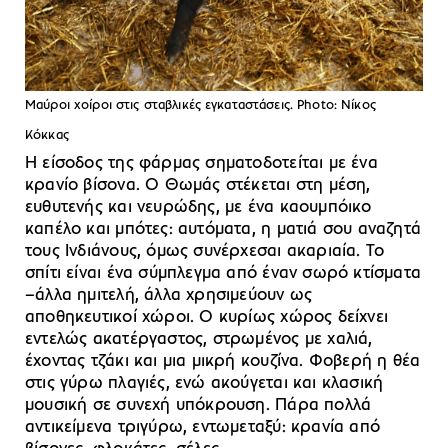
Μαύροι χοίροι στις σταβλικές εγκαταστάσεις. Photo: Νίκος
Κόκκας
Η είσοδος της φάρμας σηματοδοτείται με ένα
κρανίο βίσονα. Ο Θωμάς στέκεται στη μέση,
ευθυτενής και νευρώδης, με ένα καουμπόικο
καπέλο και μπότες: αυτόματα, η ματιά σου αναζητά
τους Ινδιάνους, όμως συνέρχεσαι ακαριαία. Το
σπίτι είναι ένα σύμπλεγμα από έναν σωρό κτίσματα
–άλλα ημιτελή, άλλα χρησιμεύουν ως
αποθηκευτικοί χώροι. Ο κυρίως χώρος δείχνει
εντελώς ακατέργαστος, στρωμένος με χαλιά,
έχοντας τζάκι και μια μικρή κουζίνα. Φοβερή η θέα
στις γύρω πλαγιές, ενώ ακούγεται και κλασική
μουσική σε συνεχή υπόκρουση. Πάρα πολλά
αντικείμενα τριγύρω, εντωμεταξύ: κρανία από