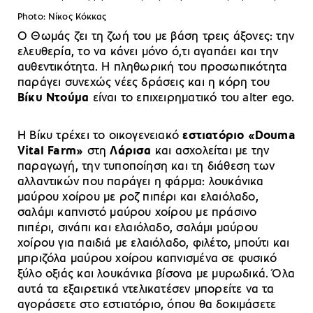
Photo: Νίκος Κόκκας
Ο Θωμάς ζει τη ζωή του με βάση τρεις άξονες: την
ελευθερία, το να κάνει μόνο ό,τι αγαπάει και την
αυθεντικότητα. Η πληθωρική του προσωπικότητα
παράγει συνεχώς νέες δράσεις και η κόρη του
Βίκυ Ντούμα
είναι το επιχειρηματικό του alter ego.
Η Βίκυ τρέχει το οικογενειακό
εστιατόριο «Douma
Vital Farm»
στη
Λάρισα
και ασχολείται με την
παραγωγή, την τυποποίηση και τη διάθεση των
αλλαντικών που παράγει η φάρμα: λουκάνικα
μαύρου χοίρου με ροζ πιπέρι και ελαιόλαδο,
σαλάμι καπνιστό μαύρου χοίρου με πράσινο
πιπέρι, σινάπι και ελαιόλαδο, σαλάμι μαύρου
χοίρου για παιδιά με ελαιόλαδο, φιλέτο, μπούτι και
μπριζόλα μαύρου χοίρου καπνισμένα σε φυσικό
ξύλο οξιάς και λουκάνικα βίσονα με μυρωδικά. Όλα
αυτά τα εξαιρετικά ντελικατέσεν μπορείτε να τα
αγοράσετε στο εστιατόριο, όπου θα δοκιμάσετε