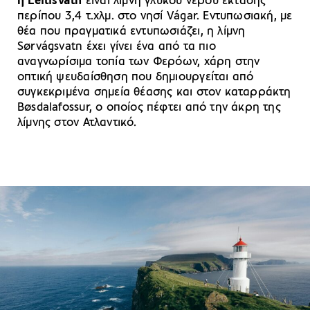
ή Leitisvatn
είναι λίμνη γλυκού νερού έκτασης
περίπου 3,4 τ.χλμ. στο νησί Vágar. Εντυπωσιακή, με
θέα που πραγματικά εντυπωσιάζει, η λίμνη
Sørvágsvatn έχει γίνει ένα από τα πιο
αναγνωρίσιμα τοπία των Φερόων, χάρη στην
οπτική ψευδαίσθηση που δημιουργείται από
συγκεκριμένα σημεία θέασης και στον καταρράκτη
Bøsdalafossur, ο οποίος πέφτει από την άκρη της
λίμνης στον Ατλαντικό.