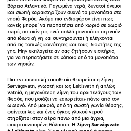
Βόρειο Ατλαντικό. Παγωμένα νερά, δυνατοί άνεμοι
και σιωπή χαρακτηρίζουν συχνά τα μονοπάτια στα
νησιά Φερόε. Ακόμα πιο ενδιαφέρον είναι πως
κανείς μπορεί να περπατήσει από χωριό σε χωριό
χωρίς αυτοκίνητο, ενώ πολλά μονοπάτια περνούν
από ιδιωτική γη και συντηρούνται ή ελέγχονται
από τις τοπικές κοινότητες και τους ιδιοκτήτες της
γης. Μην εκπλαγείτε αν σας ζητήσουν εισιτήριο,
για να περπατήσετε σε κάποιο από τα μονοπάτια
των νησιών.
Πιο εντυπωσιακή τοποθεσία θεωρείται η λίμνη
Sørvágsvatn, γνωστή και ως Leitisvatn ή απλώς
Vatnið, η μεγαλύτερη λίμνη του αρχιπελάγους των
Φερόε, που μοιάζει να «αιωρείται» πάνω από τον
ωκεανό. Από μακριά, από τη σωστή γωνία θέασης,
φαίνεται λες και ένας όγκος γλυκού νερού
στηρίζεται στον αέρα πάνω από μια άγρια,
φουρτουνιασμένη θάλασσα.
Η λίμνη Sørvágsvatn