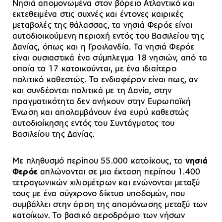
Νησιά απομονωμένα στον βόρειο Ατλαντικό και
εκτεθειμένα στις συχνές και έντονες καιρικές
μεταβολές της θάλασσας, τα νησιά Φερόε είναι
αυτοδιοικούμενη περιοχή εντός του Βασιλείου της
Δανίας, όπως και η Γροιλανδία. Τα νησιά Φερόε
είναι ουσιαστικά ένα σύμπλεγμα 18 νησιών, από τα
οποία τα 17 κατοικούνται, με ένα ιδιαίτερο
πολιτικό καθεστώς. Το ενδιαφέρον είναι πως, αν
και συνδέονται πολιτικά με τη Δανία, στην
πραγματικότητα δεν ανήκουν στην Ευρωπαϊκή
Ένωση και απολαμβάνουν ένα ευρύ καθεστώς
αυτοδιοίκησης εντός του Συντάγματος του
Βασιλείου της Δανίας.
Με πληθυσμό περίπου 55.000 κατοίκους, τα
νησιά
Φερόε
απλώνονται σε μια έκταση περίπου 1.400
τετραγωνικών χιλιομέτρων και ενώνονται μεταξύ
τους με ένα σύγχρονο δίκτυο υποδομών, που
συμβάλλει στην άρση της απομόνωσης μεταξύ των
κατοίκων. Το βασικό αεροδρόμιο των νήσων