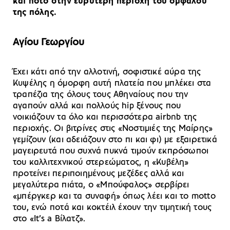
και ποτό στην ευρύτερη περιοχή του ομφαλού
της πόλης.
Αγίου Γεωργίου
Έχει κάτι από την αλλοτινή, σοφιστικέ αύρα της
Κυψέλης η όμορφη αυτή πλατεία που μπλέκει στα
τραπέζια της όλους τους Αθηναίους που την
αγαπούν αλλά και πολλούς hip ξένους που
νοικιάζουν τα όλο και περισσότερα airbnb της
περιοχής. Οι βιτρίνες στις «Νοστιμιές της Μαίρης»
γεμίζουν (και αδειάζουν στο πι και φι) με εξαιρετικά
μαγειρευτά που συχνά πυκνά τιμούν εκπρόσωποι
του καλλιτεχνικού στερεώματος, η «Κυβέλη»
προτείνει περιποιημένους μεζέδες αλλά και
μεγαλύτερα πιάτα, ο «Μπούφαλος» σερβίρει
«μπέργκερ και τα συναφή» όπως λέει και το motto
του, ενώ ποτά και κοκτέιλ έχουν την τιμητική τους
στο «It’s a Βίλατζ».