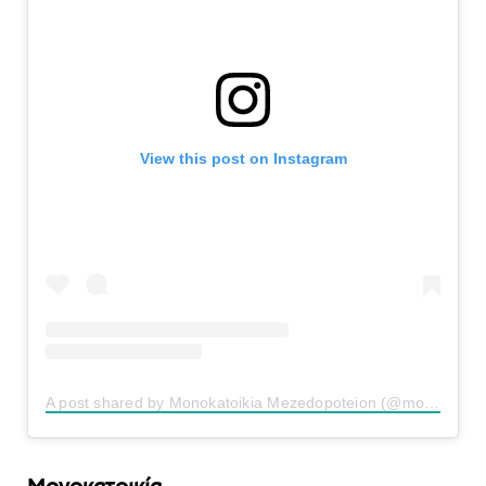
View this post on Instagram
A post shared by Monokatoikia Mezedopoteion (@monokatoikia_mezedopoteion)