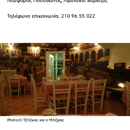
Λεωφόρος Ποσειδώνος, Λιμανάκια Βάρκιζας
Τηλέφωνο επικοινωνία: 210 96 55 022
Photo:Ο Τζίτζικας και ο Μίτζιρας