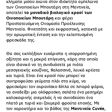
κλήματα μισού αιώνα στον ιδιόκτητο αμπελώνα
των Οινοποιείων Μπουτάρη στη Μαντινεία,
αποτελεί
το μοναδικό βιολογικό κρασί των
Οινοποιείων Μπουτάρη
και φέρει
Προστατευόμενη Ονομασία Προέλευσης
Μαντινεία. Φινετσάτη και εκφραστική, κατακτά με
την αρωματική ένταση και την εκλεπτυσμένη
φρεσκάδα της.
Θα σας εκπλήξουν ευχάριστα η ισορροπημένη
οξύτητα και η μακρά επίγευση, χάρη στα οποία
είναι ιδανικό να τη συνδυάσετε με πιάτα
μεσογειακής κουζίνας, θαλασσινά, λευκά κρέατα
και τυριά. Είναι ένα κρασί που μπορεί να
συντροφεύσει γεύματα πλάι στο κύμα, να
φρεσκάρει τον ουρανίσκο δίπλα σε λιπαρά ψάρια,
να αναδείξει μια ολόφρεσκη σαλάτα ένα μεσημέρι
καλοκαιρινής ανεμελιάς ή να συνοδεύσει ένα
πλατό με τυριά και ζουμερά φρούτα εποχής. Με
τον χαρακτήρα και το βάθος της
Μαντινεία Cuvée
,