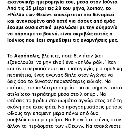
«κανονική» ημερομηνία του, μέσα στον Ιούνιο.
Από τις 25 μέχρι τις 28 του μήνα, λοιπόν, το
«Ράλλυ των Θεών» επανέρχεται πιο δυναμικό
και ανανεωμένο από ποτέ για όσους από εμάς
έχουμε ουσιαστικά μεγαλώσει με την αδημονία
να πάρουμε τα βουνά, είναι ακριβώς αυτός ο
Ιούνιος που έχει σημαδέψει τις αναμνήσεις μας.
Το
Ακρόπολις
, βλέπετε, ποτέ δεν ήταν (και
εξακολουθεί να μην είναι) ένα «απλό» ράλι. Ήταν
και είναι περισσότερο μια μυσταγωγία, μια ομαδική
περιπέτεια
,
ένας αγώνας δίπλα στον Αγώνα: να
δεις όσο το δυνατόν περισσότερες ειδικές. Να
φτάσεις στο καλύτερο σημείο – κι ας σήμαινε αυτό
ατελείωτο περπάτημα μέσα στο λιοπύρι. Να
φτάσεις το βράδυ στο δωμάτιο αγνώριστος από τη
σκόνη που έχεις φάει. Να προγραμματίσεις με τους
φίλους την επόμενη μέρα πάνω από δυο
σουβλάκια και μια μπίρα. Να διηγείστε ο ένας στον
άλλον τα περάσματα των «Θεών». Να τσακώνεστε