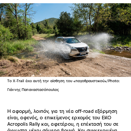
Tο X-Trail έχει αυτή την αίσθηση του «παγοθραυστικού»/Photo:
Γιάννης Παπαναστασόπουλος
Η αφορμή, λοιπόν, για τη νέα off-road εξόρμηση
είναι, αφενός, ο επικείμενος ερχομός του EKO
Acropolis Rally και, αφετέρου, η επέκτασή του σε
άγνωστα μέχρι σήμερα βουνά. Και συγκεκριμένα