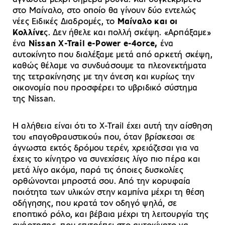
στο Μαίναλο, στο οποίο θα γίνουν δύο εντελώς
νέες Ειδικές Διαδρομές, το
Μαίναλο και οι
Κολλίνε
ς. Δεν ήθελε και πολλή σκέψη. «Αρπάξαμε»
ένα
Nissan X-Trail e-Power e-4orce,
ένα
αυτοκίνητο που διαλέξαμε μετά από αρκετή σκέψη,
καθώς θέλαμε να συνδυάσουμε τα πλεονεκτήματα
της τετρακίνησης με την άνεση και κυρίως την
οικονομία που προσφέρει το υβριδικό σύστημα
της Nissan.
Η αλήθεια είναι ότι το X-Trail έχει αυτή την αίσθηση
του «παγοθραυστικού» που, όταν βρίσκεσαι σε
άγνωστα εκτός δρόμου τερέν, χρειάζεσαι για να
έχεις το κίνητρο να συνεχίσεις λίγο πιο πέρα και
μετά λίγο ακόμα, παρά τις όποιες δυσκολίες
ορθώνονται μπροστά σου. Από την κορυφαία
ποιότητα των υλικών στην καμπίνα μέχρι τη θέση
οδήγησης, που κρατά τον οδηγό ψηλά, σε
εποπτικό ρόλο, και βέβαια μέχρι τη λειτουργία της