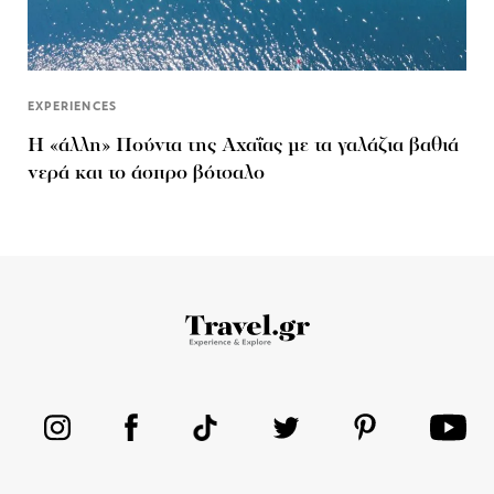
EXPERIENCES
Η «άλλη» Πούντα της Αχαΐας με τα γαλάζια βαθιά
νερά και το άσπρο βότσαλο