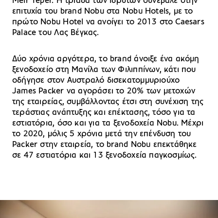
Meir Teper. Η τριάδα των ιδρυτών συνέβαλε στην
επιτυχία του brand Nobu στα Nobu Hotels, με το
πρώτο Nobu Hotel να ανοίγει το 2013 στο Caesars
Palace του Λας Βέγκας.
Δύο χρόνια αργότερα, το brand άνοιξε ένα ακόμη
ξενοδοχείο στη Μανίλα των Φιλιππίνων, κάτι που
οδήγησε στον Αυστραλό δισεκατομμυριούχο
James Packer να αγοράσει το 20% των μετοχών
της εταιρείας, συμβάλλοντας έτσι στη συνέχιση της
τεράστιας ανάπτυξης και επέκτασης, τόσο για τα
εστιατόρια, όσο και για τα ξενοδοχεία Nobu. Μέχρι
το 2020, μόλις 5 χρόνια μετά την επένδυση του
Packer στην εταιρεία, το brand Nobu επεκτάθηκε
σε 47 εστιατόρια και 13 ξενοδοχεία παγκοσμίως.