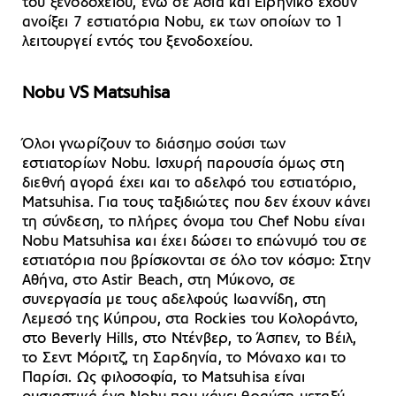
του ξενοδοχείου, ενώ σε Ασία και Ειρηνικό έχουν
ανοίξει 7 εστιατόρια Nobu, εκ των οποίων το 1
λειτουργεί εντός του ξενοδοχείου.
Nobu VS Matsuhisa
Όλοι γνωρίζουν το διάσημο σούσι των
εστιατορίων Nobu. Ισχυρή παρουσία όμως στη
διεθνή αγορά έχει και το αδελφό του εστιατόριο,
Matsuhisa. Για τους ταξιδιώτες που δεν έχουν κάνει
τη σύνδεση, το πλήρες όνομα του Chef Nobu είναι
Nobu Matsuhisa και έχει δώσει το επώνυμό του σε
εστιατόρια που βρίσκονται σε όλο τον κόσμο: Στην
Αθήνα, στο Astir Beach, στη Μύκονο, σε
συνεργασία με τους αδελφούς Ιωαννίδη, στη
Λεμεσό της Κύπρου, στα Rockies του Κολοράντο,
στο Beverly Hills, στο Ντένβερ, το Άσπεν, το Βέιλ,
το Σεντ Μόριτζ, τη Σαρδηνία, το Μόναχο και το
Παρίσι. Ως φιλοσοφία, το Matsuhisa είναι