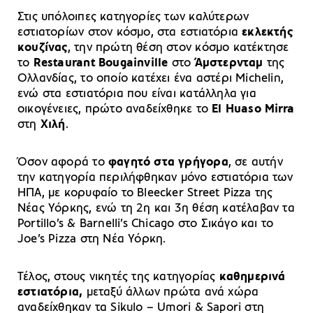
Στις υπόλοιπες κατηγορίες των καλύτερων
εστιατορίων στον κόσμο, στα εστιατόρια
εκλεκτής
κουζίνας
, την πρώτη θέση στον κόσμο κατέκτησε
το
Restaurant Bougainville
στο
Άμστερνταμ
της
Ολλανδίας, το οποίο κατέχει ένα αστέρι Michelin,
ενώ στα εστιατόρια που είναι κατάλληλα για
οικογένειες, πρώτο αναδείχθηκε το
El Huaso Mirra
στη
Χιλή
.
Όσον αφορά το
φαγητό στα γρήγορα
, σε αυτήν
την κατηγορία περιλήφθηκαν μόνο εστιατόρια των
ΗΠΑ, με κορυφαίο το Bleecker Street Pizza της
Νέας Υόρκης, ενώ τη 2η και 3η θέση κατέλαβαν τα
Portillo’s & Barnelli’s Chicago στο Σικάγο και το
Joe’s Pizza στη Νέα Υόρκη.
Τέλος, στους νικητές της κατηγορίας
καθημερινά
εστιατόρια,
μεταξύ άλλων πρώτα ανά χώρα
αναδείχθηκαν τα Sikulo – Umori & Sapori στη