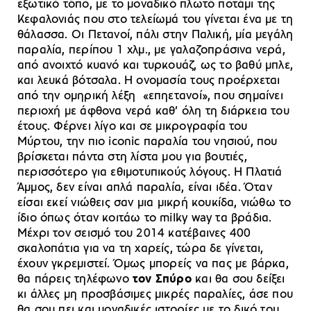
εξωτικό τόπο, με το μοναδικό πλωτό ποτάμι της
Κεφαλονιάς που στο τελείωμά του γίνεται ένα με τη
θάλασσα. Οι Πετανοί, πάλι στην Παλική, μία μεγάλη
παραλία, περίπου 1 χλμ., με γαλαζοπράσινα νερά,
από ανοιχτό κυανό και τυρκουάζ, ως το βαθύ μπλε,
και λευκά βότσαλα. Η ονομασία τους προέρχεται
από την ομηρική λέξη «επηετανοί», που σημαίνει
περιοχή με άφθονα νερά καθ’ όλη τη διάρκεια του
έτους. Φέρνει λίγο και σε μικρογραφία του
Μύρτου, την πιο iconic παραλία του νησιού, που
βρίσκεται πάντα στη λίστα μου για βουτιές,
περισσότερο για εθιμοτυπικούς λόγους. Η Πλατιά
Άμμος, δεν είναι απλά παραλία, είναι ιδέα. Όταν
είσαι εκεί νιώθεις σαν μια μικρή κουκίδα, νιώθω το
ίδιο όπως όταν κοιτάω το milky way τα βράδια.
Μέχρι τον σεισμό του 2014 κατέβαινες 400
σκαλοπάτια για να τη χαρείς, τώρα δε γίνεται,
έχουν γκρεμιστεί. Όμως μπορείς να πας με βάρκα,
θα πάρεις τηλέφωνο
τον Σπύρο
και θα σου δείξει
κι άλλες μη προσβάσιμες μικρές παραλίες, άσε που
θα σου πει και μοναδικές ιστορίες με το δικό του