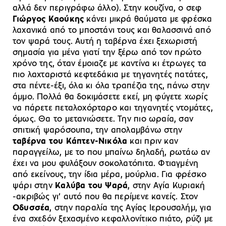
αλλά δεν περιγράφω άλλο). Στην κουζίνα, ο σεφ
Γιώργος Καούκης
κάνει μικρά θαύματα με φρέσκα
λαχανικά από το μποστάνι τους και θαλασσινά από
τον ψαρά τους. Αυτή η ταβέρνα έχει ξεχωριστή
σημασία για μένα γιατί την ξέρω από τον πρώτο
χρόνο της, όταν έμοιαζε με καντίνα κι έτρωγες τα
πιο λαχταριστά κεφτεδάκια με τηγανητές πατάτες,
στα πέντε-έξι, όλα κι όλα τραπέζια της, πάνω στην
άμμο. Πολλά θα δοκιμάσετε εκεί, μη φύγετε χωρίς
να πάρετε πεταλοχόρταρο και τηγανητές ντομάτες,
όμως. Θα το μετανιώσετε. Την πιο ωραία, σαν
σπιτική ψαρόσουπα, την απολαμβάνω στην
ταβέρνα του Κάπτεν-Νικόλα
και πριν καν
παραγγείλω, με το που μπαίνω δηλαδή, ρωτάω αν
έχει να μου φυλάξουν σοκολατόπιτα. Φτιαγμένη
από εκείνους, την ίδια μέρα, μούρλια. Για φρέσκο
ψάρι στην
Καλύβα του Ψαρά
, στην Αγία Κυριακή
-ακριβώς γι’ αυτό που θα περίμενε κανείς. Στον
Οδυσσέα
, στην παραλία της Αγίας Ιερουσαλήμ, για
ένα σχεδόν ξεχασμένο κεφαλλονίτικο πιάτο, ρύζι με