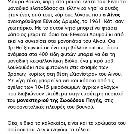
Μαύρο Βουνό, χάρη στα μαύρα έλατά του. Είναι το
μοναδικό ελατοδάσος σε ελληνικό νησί κι αυτός
ήταν ένας από τους κύριους λόγους που
ο Αίνος
ανακηρύχθηκε Εθνικός Δρυμός, το 1961. Κάτι σαν
γεωπάρκο. Με το αυτοκίνητο μπορεί να φτάσει
κάποιος μέχρι τα όρια του Εθνικού Δρυμού κι από
εκεί να συνεχίσει στα μονοπάτια του Αίνου. Θα
βρεθεί ξαφνικά σε ένα περιβάλλον natura, όπου
ανάμεσα στα 400 είδη φυτών μπορεί να δει τη
μοναδική κεφαλλονίτικη Βιόλα, ένα μικρό μοβ
λουλουδάκι που φυτρώνει στις σχισμές των
βράχων, κυρίως στη θέση «Χιονίστρα» του Αίνου.
Με λίγη τύχη μπορεί να δει και κάποια από τις
αγέλες των 10-15 μικρόσωμων άγριων αλόγων
που διαβιώνουν ελεύθερα στην ευρύτερη περιοχή
του
μοναστηριού της Ζωοδόχου Πηγής,
στις
νοτιοανατολικές πλευρές του βουνού.
Θέα, ειδικά το καλοκαίρι, είναι και τα χρώματα του
σούρουπου. Δεν κυνηγάω τα τέλεια