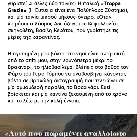
γυριστεί κι άλλες δύο ταινίες: Η ιταλική
«Τroppa
Grazia»
(Η Ευτυχία είναι ένα Πολύπλοκο Σύστημα),
και μία ταινία μικρού μήκους-όνειρο, «Όταν
κοιμάσαι ο Κόσμος Αδειάζει», του Κεφαλλονίτη
σκηνοθέτη, Βασίλη Κεκάτου, που γυρίστηκε τις
μέρες της καραντίνας.
Η αγαπημένη μου βόλτα στο νησί είναι ακτή-ακτή
από το σπίτι μου, στην Κουνόπετρα μέχρι το
Βραχινάρι, το ηλιοβασίλεμα. Βλέπεις στο βάθος τον
Φάρο του Γερο-Γόμπου να αναβοσβήνει κάνοντας
βόλτα σε βραχώδη ακτογραμμή που τελειώνει σε
μία αμμουδερή παραλία, το Βραχινάρι. Εκεί
βρίσκεται και μία καντίνα ξεχασμένη από το χρόνο
και το λέω με την καλή έννοια.
«Αυτό που παραμένει αναλλοίωτο