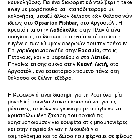
καυκαλήθρες. Για ένα διαφορετικό ντελίβερι ή take
away με μωρόπουλα και χταπόδι ταραμά με
καλογήρια, μεταξύ άλλων δελεαστικών θαλασσινών
ιδεών, στο
Οpsarion Fishbar,
στο Αργοστόλι. Η
κρεατόπιτα στην
Λαδόκολλα
στην Πλαγιά είναι
ασύγκριτη, το ίδιο και το πηγαίο χιούμορ και η
ευγένεια των δίδυμων αδερφών που την τρέχουν.
Για γαριδομακαρονάδα στην
Ερασμία,
στους
Πετανούς, και για κεφτεδάκια στα
Λέπεδα
.
Πηγαίνω επίσης συχνά στην
Κυανή Ακτή
, στο
Αργοστόλι, ένα εστιατόριο χτισμένο πάνω στη
θάλασσα σε ξύλινη εξέδρα.
Η Κεφαλονιά είναι διάσημη για τη Ρομπόλα, μία
μοναδική ποικιλία λευκού κρασιού και για τις
μάντολες, το κόκκινο γλύκισμα με αμύγδαλο και
κρυσταλλωμένη ζάχαρη που αρχικά τις
χρησιμοποιούσαν για κουφέτα στις μπομπονιέρες
και στην πορεία έγιναν η λιχουδιά για
τσιμπολόγημα και το δώρο που φέρναμε σε φίλους