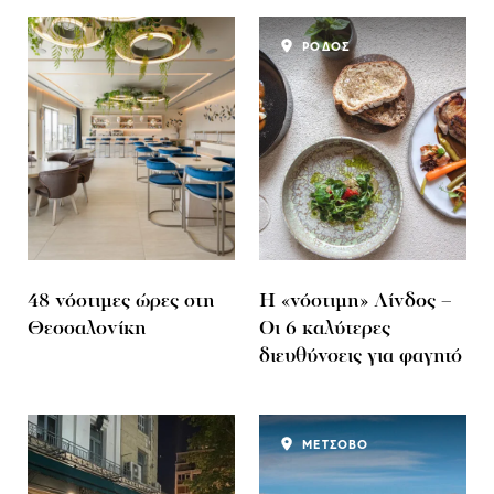
ΡΟΔΟΣ
48 νόστιμες ώρες στη
Η «νόστιμη» Λίνδος –
Θεσσαλονίκη
Οι 6 καλύτερες
διευθύνσεις για φαγητό
ΜΕΤΣΟΒΟ