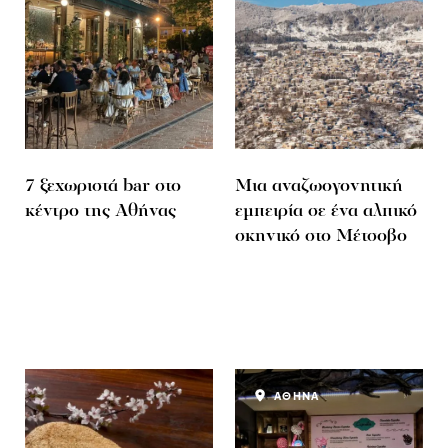
7 ξεχωριστά bar στο
Mια αναζωογονητική
κέντρο της Αθήνας
εμπειρία σε ένα αλπικό
σκηνικό στο Μέτσοβο
ΑΘΗΝΑ