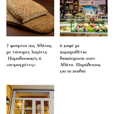
7 φούρνοι της Αθήνας
6 καφέ με
με νόστιμες λαγάνες
παραμυθένια
-Παραδοσιακές ή
διακόσμηση στην
«πειραγμένες»
Αθήνα -Παράδεισος
για τα παιδιά