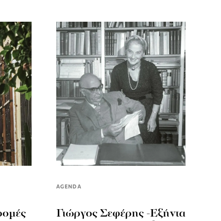
AGENDA
ρομές
Γιώργος Σεφέρης -Εξήντα