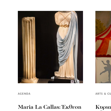
AGENDA
ARTS & C
Μaria La Callas: Έκθεση
Κυρια