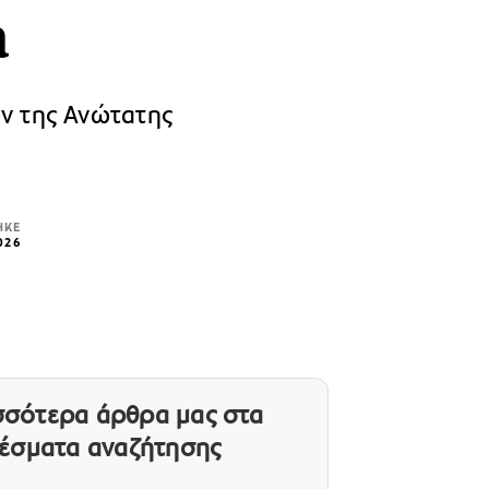
η
ών της Ανώτατης
ΗΚΕ
026
ισσότερα άρθρα μας
στα
έσματα αναζήτησης