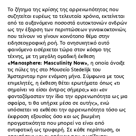
Το ζήτημα της κρίσης της αρρενωπότητας που
συζητείται ευρέως τα τελευταία χρόνια, εκτείνεται
από τα αυξανόμενα ποσοστά αυτοκτονιών ανδρών
ως την έξαρση των περιπτώσεων γυναικοκτονιών,
που τείνουν να γίνουν κοινότοπο θέμα στην
ειδησεογραφική ροή. Το ανησυχητικό αυτό
φαινόμενο εισέρχεται τώρα στον κόσμο της
τέχνης, με τη μεγάλη ομαδική έκθεση
«Manosphere: Masculinity Now»
, η οποία άνοιξε
τις πύλες της στο Μουσείο Stedelijk του
Άμστερνταμ πριν ενάμιση μήνα. Σύμφωνα με τους
επιμελητές, η έκθεση θέτει ερωτήματα όπως «τι
σημαίνει να είσαι άντρας σήμερα;» και «αν
φανταζόμασταν την ίδια την αρρενωπότητα ως μια
σφαίρα, τι θα υπήρχε μέσα σε αυτήν;», ενώ
υπόσχεται να εκθέσει την αρρενωπότητα τόσο ως
έκφραση εξουσίας όσο και ως βιωμένη
πραγματικότητα που μπορεί να είναι από
αντιφατική ως τρυφερή. Σε κάθε περίπτωση, οι