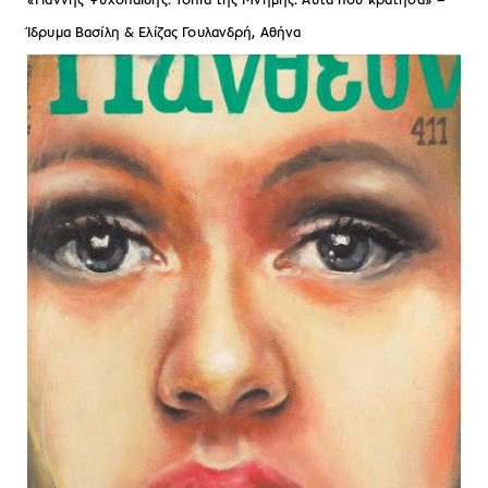
«Γιάννης Ψυχοπαίδης: Τοπία της Μνήμης. Αυτά που κράτησα» –
Ίδρυμα Βασίλη & Ελίζας Γουλανδρή, Αθήνα