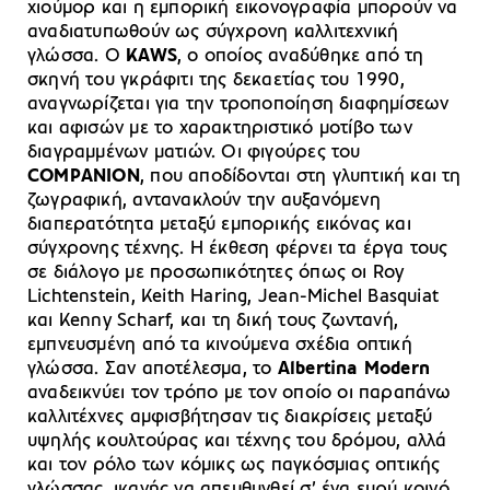
χιούμορ και η εμπορική εικονογραφία μπορούν να
αναδιατυπωθούν ως σύγχρονη καλλιτεχνική
γλώσσα. Ο
KAWS
, ο οποίος αναδύθηκε από τη
σκηνή του γκράφιτι της δεκαετίας του 1990,
αναγνωρίζεται για την τροποποίηση διαφημίσεων
και αφισών με το χαρακτηριστικό μοτίβο των
διαγραμμένων ματιών. Οι φιγούρες του
COMPANION
, που αποδίδονται στη γλυπτική και τη
ζωγραφική, αντανακλούν την αυξανόμενη
διαπερατότητα μεταξύ εμπορικής εικόνας και
σύγχρονης τέχνης. Η έκθεση φέρνει τα έργα τους
σε διάλογο με προσωπικότητες όπως οι Roy
Lichtenstein, Keith Haring, Jean-Michel Basquiat
και Kenny Scharf, και τη δική τους ζωντανή,
εμπνευσμένη από τα κινούμενα σχέδια οπτική
γλώσσα. Σαν αποτέλεσμα, το
Albertina Modern
αναδεικνύει τον τρόπο με τον οποίο οι παραπάνω
καλλιτέχνες αμφισβήτησαν τις διακρίσεις μεταξύ
υψηλής κουλτούρας και τέχνης του δρόμου, αλλά
και τον ρόλο των κόμικς ως παγκόσμιας οπτικής
γλώσσας, ικανής να απευθυνθεί σ’ ένα ευρύ κοινό.