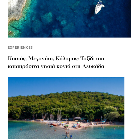
EXPERIENCES
Καστός, Μεγανήσι, Κάλαμος: Ταξίδι στα
καταπράσινα νησιά κοντά στη Λευκάδα