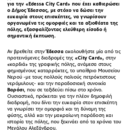
για την «Edessa City Card» που έχει καθιερώσει
ο Δήμος Έδεσσας, με στόχο να δώσει την
ευκαιρία στους επισκέπτες, να γνωρίσουν
οργανωμένα τις ομορφιές και τα αξιοθέατα της
πόλης, εξασφαλίζοντας ελεύθερη είσοδο ή
σημαντική έκπτωση.
Αν βρεθείτε στην
Έδεσσα
ακολουθήστε μία από τις
προτεινόμενες διαδρομές της
«City Card»,
στην
«καρδιά» της γραφικής πόλης, ανάμεσα στους
φημισμένους καταρράκτες, το υπαίθριο Μουσείου
Νερού -με τους πολλούς παλιούς πετρόκτιστους
νερόμυλους- και την παραδοσιακή συνοικία
Βαρόσι
, που σε ταξιδεύει πίσω στο χρόνο.
Ουσιαστικά, πρόκειται για την πλέον δημοφιλή
διαδρομή, που δίνει την ευκαιρία στον επισκέπτη
να γνωρίσει την ομορφιά και τη δύναμη της
φύσης, αλλά και την μακραίωνη παράδοση και
ιστορία της πόλης, που ξεκινάει από τα χρόνια του
Μεγάλου Αλεξάνδρου.