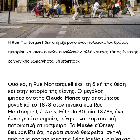
H Rue Montorgueil δεν υπήρξε μόνο ένας πολυάσχολος δρόμος
εμπορίου και οικονομικών συναλλαγών, αλλά και ένας τόπος έντονης
κοινωνικής ζωής/Photo: Shutterstock
Φυσικά, η Rue Montorgueil έχει τη δική της θέση
και στην ιστορία της τέχνης. Ο μεγάλος
ιμπρεσιονιστής
Claude Monet
την αποτύπωσε
μοναδικά το 1878 στον πίνακα «La Rue
Montorgueil, à Paris. Fête du 30 juin 1878», ένα
έργο γεμάτο σημαίες, κίνηση και εορταστική
πατριωτική ατμόσφαιρα. Το
Musée d’Orsay
διευκρινίζει ότι, παρότι συχνά θεωρείται σκηνή
από τους εορτασμούς της 14ης Ιουλίου, ο πίνακας