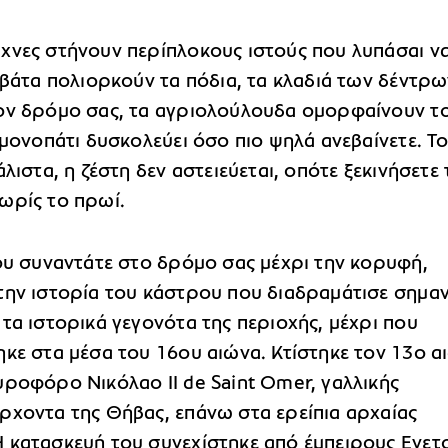
χνες στήνουν περίπλοκους ιστούς που λυπάσαι ν
 βάτα πολιορκούν τα πόδια, τα κλαδιά των δέντρ
ον δρόμο σας, τα αγριολούλουδα ομορφαίνουν τ
 μονοπάτι δυσκολεύει όσο πιο ψηλά ανεβαίνετε. Τ
άλιστα, η ζέστη δεν αστειεύεται, οπότε ξεκινήσετε 
ωρίς το πρωί.
που συναντάτε στο δρόμο σας μέχρι την κορυφή,
την ιστορία του κάστρου που διαδραμάτισε σημαν
τα ιστορικά γεγονότα της περιοχής, μέχρι που
ηκε στα μέσα του 16ου αιώνα. Κτίστηκε τον 13ο α
υροφόρο Νικόλαο II de Saint Omer, γαλλικής
ρχοντα της Θήβας, επάνω στα ερείπια αρχαίας
 κατασκευή του συνεχίστηκε από έμπειρους Ενετ