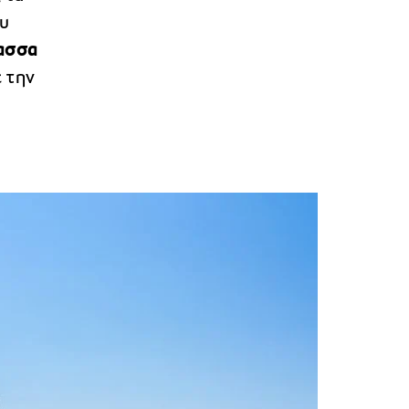
ου
ασσα
ε την