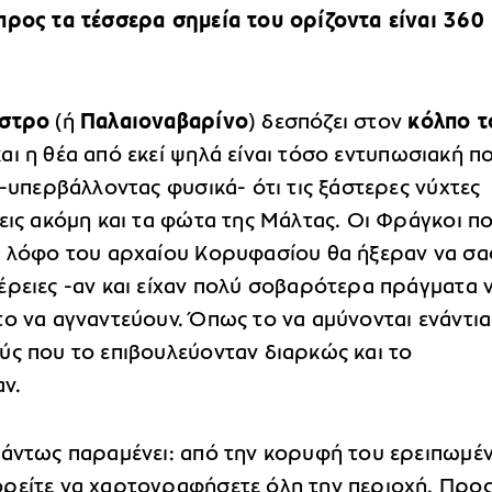
προς τα τέσσερα σημεία του ορίζοντα είναι 360
αστρο
(ή
Παλαιοναβαρίνο
) δεσπόζει στον
κόλπο τ
αι η θέα από εκεί ψηλά είναι τόσο εντυπωσιακή πο
 -υπερβάλλοντας φυσικά- ότι τις ξάστερες νύχτες
εις ακόμη και τα φώτα της Μάλτας. Οι Φράγκοι π
ν λόφο του αρχαίου Κορυφασίου θα ήξεραν να σα
έρειες -αν και είχαν πολύ σοβαρότερα πράγματα 
το να αγναντεύουν. Όπως το να αμύνονται ενάντια
ύς που το επιβουλεύονταν διαρκώς και το
ν.
πάντως παραμένει: από την κορυφή του ερειπωμέ
ρείτε να χαρτογραφήσετε όλη την περιοχή. Προς