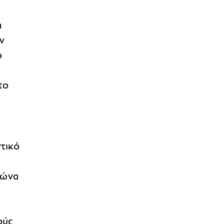
α
ων
ο
ο
το
τικό
ιώνα
ούς