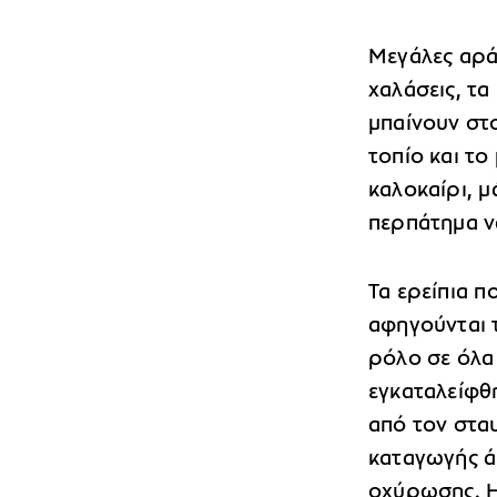
Μεγάλες αρά
χαλάσεις, τα
μπαίνουν στ
τοπίο και το
καλοκαίρι, μ
περπάτημα ν
Τα ερείπια 
αφηγούνται 
ρόλο σε όλα 
εγκαταλείφθ
από τον στα
καταγωγής ά
οχύρωσης. Η