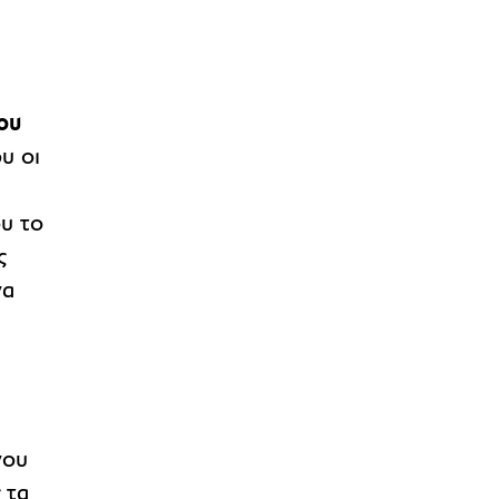
ου
υ οι
ου το
ς
να
νου
 τα