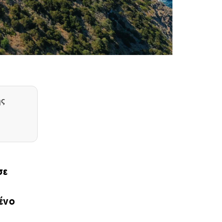
ης
σε
μένο