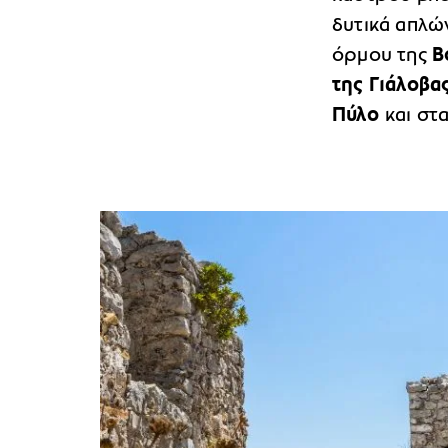
δυτικά απλών
όρμου της
Β
της Γιάλοβα
Πύλο
και στ