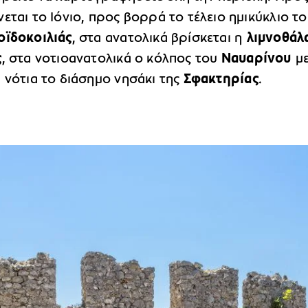
εται το Ιόνιο, προς βορρά το τέλειο ημικύκλιο τ
οϊδοκοιλιάς
, στα ανατολικά βρίσκεται η
λιμνοθάλ
ς
, στα νοτιοανατολικά ο κόλπος του
Ναυαρίνου
μ
α νότια το διάσημο νησάκι της
Σφακτηρίας
.