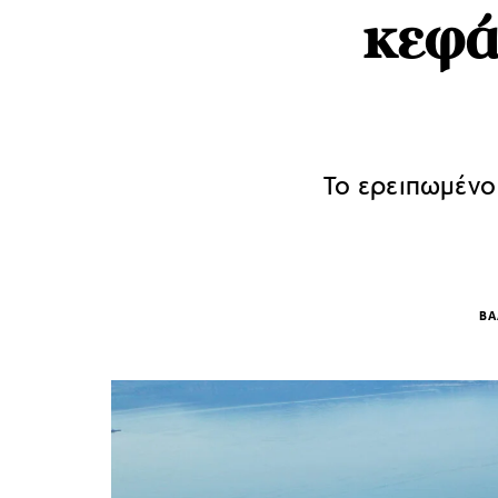
κεφά
Το ερειπωμένο
ΒΑ