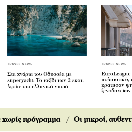
TRAVEL NEWS
TRAVEL NEWS
EuroLeague 
Στα χνάρια του Οδυσσέα με
πολιτιστικές
superyacht: Το ταξίδι των 2 εκατ.
κράτησαν ψηλ
λιρών στα ελληνικά νησιά
ξενοδοχείων
κοί παράδεισοι της Ελλάδας
Tαξιδεύο