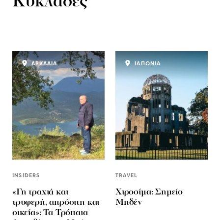
Κυκλάδες
ΑΡΚΑΔΙΑ
ΙΑΠΩΝΙΑ
INSIDERS
TRAVEL
«Γη τραχιά και
Χιροσίμα: Σημείο
τρυφερή, απρόσιτη και
Μηδέν
οικεία»: Τα Τρόπαια