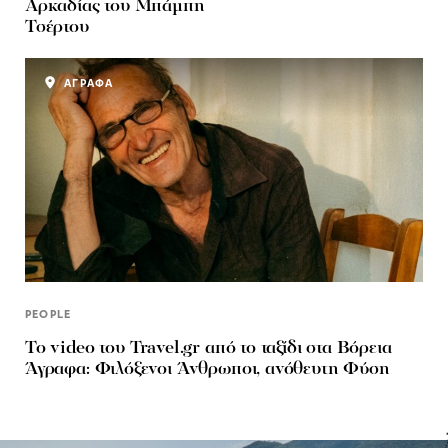
Αρκαδίας του Μπάμπη
Τσέρτου
ΑΓΡΑΦΑ
PEOPLE
To video του Travel.gr από το ταξίδι στα Βόρεια
Άγραφα: Φιλόξενοι Άνθρωποι, ανόθευτη Φύση