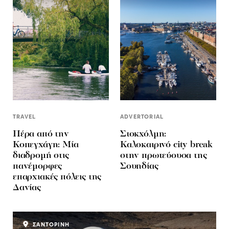
TRAVEL
ADVERTORIAL
Πέρα από την
Στοκχόλμη:
Κοπεγχάγη: Μία
Καλοκαιρινό city break
διαδρομή στις
στην πρωτεύουσα της
πανέμορφες
Σουηδίας
επαρχιακές πόλεις της
Δανίας
ΣΑΝΤΟΡΙΝΗ