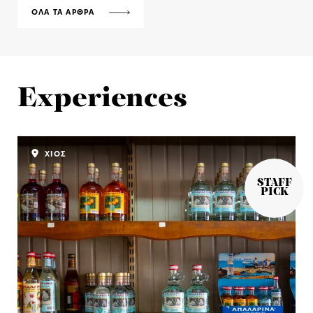
ΟΛΑ ΤΑ ΑΡΘΡΑ
Experiences
ΧΙΟΣ
STAFF
PICK